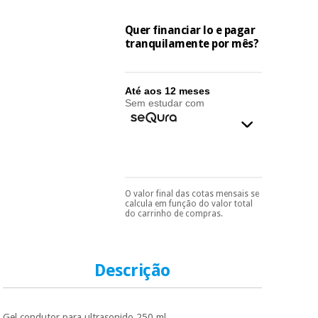
essencial
para
Fisaude
Desportos
Quer financiar lo e pagar
coronavirus
Aluguer
e jogos
tranquilamente por mês?
Vestuário
Aerobic,
sanitário
fitness e
Até aos 12 meses
Sem estudar com
pilates
Veterinária
Desportos
Ortopedia
e jogos
Instrumental
O valor final das cotas mensais se
Pode escolhê-lo no final
calcula em função do valor total
cirúrgico
Vestuário
do processo de compra,
do carrinho de compras.
(liquidação)
ao escolher o método de
sanitário
pagamento.
Só
precisará do seu
documento de
identificação,
Descrição
Veterinária
número de
telemóvel e número
de cartão.
Ortopedia
Gel condutor para ultrasonido 250 ml