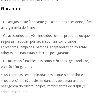
É gratuito para si
porque a SeQura
Garantia:
colabora com a
Instrumental
Fisaude para que
cirúrgico
assim seja.
- Os artigos deste fabricante (a exceção dos acessórios) têm
(liquidação)
uma garantia de 1 ano
Muito
conveniente
, pois
- Os acessórios que vêm incluídos com os produtos ou que
hoje paga apenas 1/3
se possam adquirir por separado, tais como cabos,
do valor. As restantes
duas prestações
aplicadores, lâmpadas, baterias, adaptadores de corrente,
serão cobradas no
cabeças, etc não estão cobertos pela garantia.
mesmo dia de cada
mês.
- Os materiais fungibles tais como elétrodos, gel condutor,
etc não têm garantia
Sem
compromisso.
* As garantias serão aplicadas desde que o aparelho e os
Pode adiantar o
seus acessórios não estejam danados pelo mau uso ou
pagamento total ou
parcial quando
negligencia do cliente: golpes, rompimentos de displays,
quiser, sem
sobretensión, etc
penalizações ou
truques.
Os seus dados