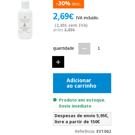
-30%
desc.
Novidades
Material
Medicina
2,69€
médico
tradicional
IVA incluído.
chinesa
sanitário
Novidades
(2,45€ sem IVA)
Ofertas
antes
3,85€
Mobiliário
Medicina
clínico
tradicional
quantidade
Outlet
Ofertas
chinesa
Gabinetes
terapêuticos
Fisaude
Mobiliário
Outlet
Material de
Tech
clínico
Adicionar
proteção
Academy
ao carrinho
essencial
para
Gabinetes
coronavirus
Produto em estoque.
Fisaude
terapêuticos
Envio imediato
Fisaude
Tech
Aluguer
Aerobic,
Despesas de envio 5,95€,
Academy
fitness
livre a partir de 150€
Material de
e
proteção
pilates
Referência:
EV1062