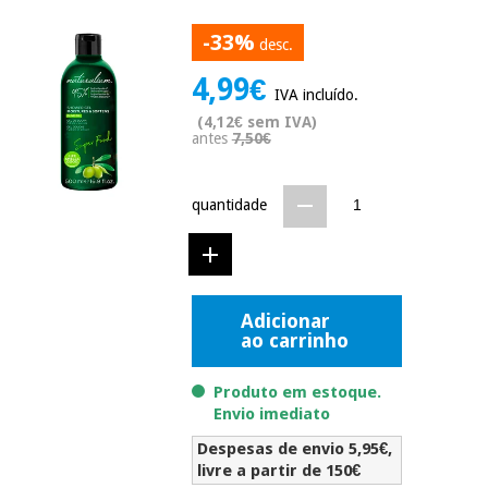
Novidades
Material
-33%
Medicina
desc.
médico
tradicional
chinesa
4,99€
sanitário
Novidades
IVA incluído.
Ofertas
(4,12€ sem IVA)
Mobiliário
antes
7,50€
Medicina
clínico
tradicional
Outlet
Ofertas
chinesa
quantidade
Gabinetes
terapêuticos
Fisaude
Mobiliário
Outlet
Material de
Tech
clínico
proteção
Academy
Adicionar
essencial
ao carrinho
para
Gabinetes
coronavirus
Fisaude
terapêuticos
Fisaude
Produto em estoque.
Tech
Aluguer
Envio imediato
Aerobic,
Academy
fitness
Material de
Despesas de envio 5,95€,
e
proteção
livre a partir de 150€
pilates