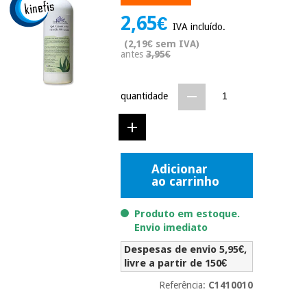
Novidades
2,65€
Material
Medicina
IVA incluído.
médico
tradicional
(2,19€ sem IVA)
chinesa
sanitário
antes
3,95€
Novidades
Ofertas
Mobiliário
Medicina
clínico
quantidade
tradicional
Outlet
Ofertas
chinesa
Gabinetes
terapêuticos
Fisaude
Mobiliário
Adicionar
Outlet
Material de
Tech
ao carrinho
clínico
proteção
Academy
essencial
Produto em estoque.
para
Gabinetes
coronavirus
Envio imediato
Fisaude
terapêuticos
Fisaude
Despesas de envio 5,95€,
Tech
Aluguer
Aerobic,
livre a partir de 150€
Academy
fitness
Material de
e
Referência:
C1410010
proteção
pilates