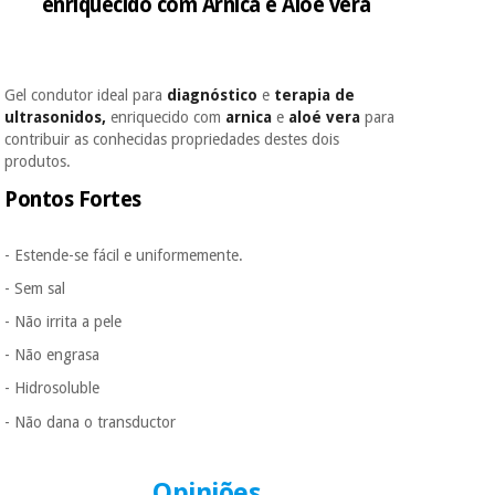
enriquecido com Arnica e Aloé vera
porque a SeQura
colabora com a
Fisaude para que
Instrumental
assim seja.
cirúrgico
Gel condutor ideal para
diagnóstico
e
terapia de
(liquidação)
Muito
ultrasonidos,
enriquecido com
arnica
e
aloé vera
para
conveniente
, pois
contribuir as conhecidas propriedades destes dois
hoje paga apenas 1/3
produtos.
do valor. As restantes
duas prestações
Pontos Fortes
serão cobradas no
mesmo dia de cada
mês.
- Estende-se fácil e uniformemente.
Sem
- Sem sal
compromisso.
Pode adiantar o
- Não irrita a pele
pagamento total ou
- Não engrasa
parcial quando
quiser, sem
- Hidrosoluble
penalizações ou
truques.
- Não dana o transductor
Os seus dados
protegidos.
Não
Opiniões