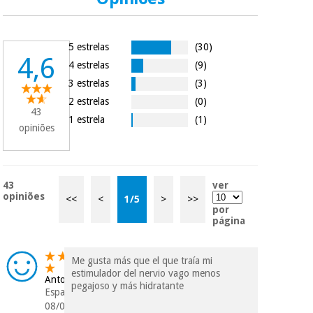
vendemos os seus
dados a terceiros
nem o
incomodaremos para
5 estrelas
(30)
tentar vender-lhe um
4,6
crédito pessoal.
4 estrelas
(9)
3 estrelas
(3)
2 estrelas
(0)
43
1 estrela
(1)
opiniões
43
ver
opiniões
<<
<
1
/
5
>
>>
por
página
Me gusta más que el que traía mi
estimulador del nervio vago menos
Antonio
pegajoso y más hidratante
Espanha
08/04/2026