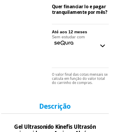
essencial
Quer financiar lo e pagar
para
Fisaude
Desportos
tranquilamente por mês?
coronavirus
Aluguer
e jogos
Vestuário
Aerobic,
Até aos 12 meses
sanitário
Sem estudar com
fitness e
pilates
Veterinária
Desportos
Ortopedia
e jogos
O valor final das cotas mensais se
Pode escolhê-lo no final
calcula em função do valor total
Instrumental
do processo de compra,
do carrinho de compras.
ao escolher o método de
cirúrgico
Vestuário
pagamento.
Só
(liquidação)
sanitário
precisará do seu
documento de
identificação,
Descrição
número de
Veterinária
telemóvel e número
de cartão.
Gel Ultrasonido Kinefis Ultrasón
Ortopedia
É gratuito para si