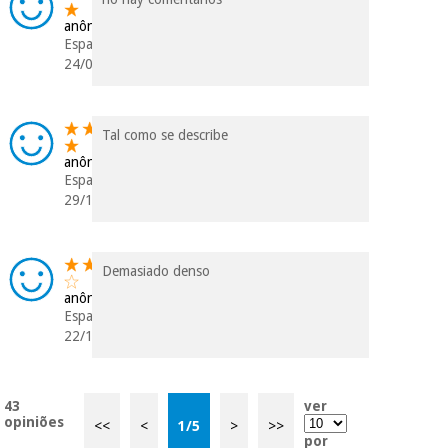
anônimo
Espanha
24/04/2024
Tal como se describe
anônimo
Espanha
29/11/2023
Demasiado denso
anônimo
Espanha
22/11/2023
43
ver
opiniões
<<
<
1
/
5
>
>>
por