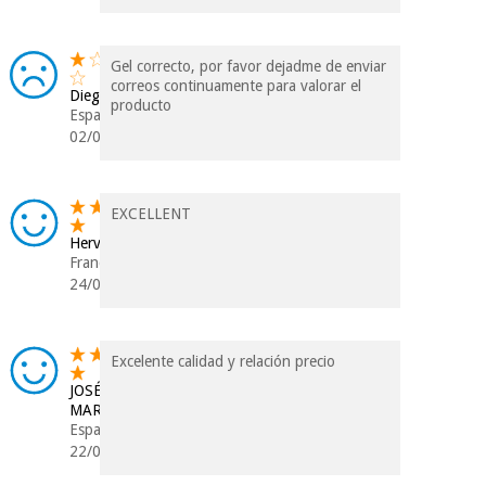
Gel correcto, por favor dejadme de enviar
correos continuamente para valorar el
Diego
producto
Espanha
02/04/2026
EXCELLENT
Herve
França
24/09/2025
Excelente calidad y relación precio
JOSÉ
MARÍA
Espanha
22/09/2025