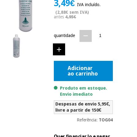
3,49€
Novidades
IVA incluído.
Material
Medicina
(2,88€ sem IVA)
médico
tradicional
antes
4,95€
chinesa
sanitário
Novidades
Ofertas
quantidade
Mobiliário
Medicina
clínico
tradicional
Outlet
Ofertas
chinesa
Gabinetes
terapêuticos
Adicionar
ao carrinho
Fisaude
Mobiliário
Outlet
Material de
Tech
clínico
proteção
Academy
Produto em estoque.
essencial
Envio imediato
para
Gabinetes
coronavirus
Despesas de envio 5,95€,
Fisaude
terapêuticos
Fisaude
livre a partir de 150€
Tech
Aluguer
Aerobic,
Academy
Referência:
TOG04
fitness
Material de
e
proteção
pilates
Quer financiar lo e pagar