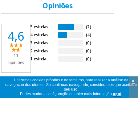
Opiniões
5 estrelas
(7)
4,6
4 estrelas
(4)
3 estrelas
(0)
2 estrelas
(0)
11
1 estrela
(0)
opiniões
×
Utilizamos cookies próprias e de terceiros, para realizar a análise da
navegação dos utentes. Se continuas navegando, consideramos que aceitas o
11
ver
seu uso.
opiniões
<<
<
1
/
2
>
>>
Podes mudar a configuração ou obter mais informação
aquí
.
por
página
Excelente
Eva
Espanha