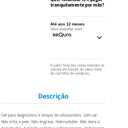
essencial
tranquilamente por mês?
para
Fisaude
Desportos
coronavirus
Aluguer
e jogos
Até aos 12 meses
Sem estudar com
Vestuário
Aerobic,
sanitário
fitness e
pilates
Veterinária
Desportos
Ortopedia
O valor final das cotas mensais se
e jogos
Pode escolhê-lo no final
calcula em função do valor total
do processo de compra,
do carrinho de compras.
ao escolher o método de
Instrumental
pagamento.
Só
cirúrgico
Vestuário
precisará do seu
(liquidação)
documento de
sanitário
identificação,
Descrição
número de
telemóvel e número
Veterinária
de cartão.
Gel para diagnóstico e terapia de ultrasonidos. Sem sal .
É gratuito para si
Não irrita a pele. Não engrasa. Hidrosoluble. Não dana o
porque a SeQura
Ortopedia