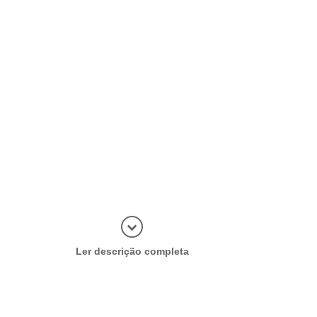
Abrir mais
Ler descrição completa