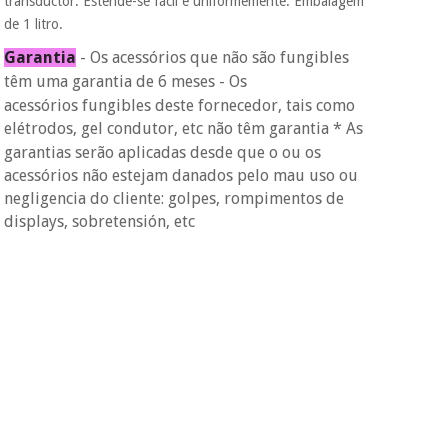
transductor. Estende-se fácil e uniformemente. Embalagem
colabora com a
Fisaude para que
de 1 litro.
assim seja.
Instrumental
Garantia
- Os acessórios que não são fungibles
Muito
cirúrgico
têm uma garantia de 6 meses
- Os
conveniente
, pois
(liquidação)
acessórios
fungibles deste fornecedor, tais como
hoje paga apenas 1/3
do valor. As restantes
elétrodos, gel condutor, etc não têm garantia
* As
duas prestações
garantias serão aplicadas desde que o ou os
serão cobradas no
acessórios não estejam danados pelo mau uso ou
mesmo dia de cada
negligencia do cliente: golpes, rompimentos de
mês.
displays, sobretensión, etc
Sem
compromisso.
Pode adiantar o
pagamento total ou
parcial quando
quiser, sem
penalizações ou
truques.
Os seus dados
protegidos.
Não
vendemos os seus
dados a terceiros