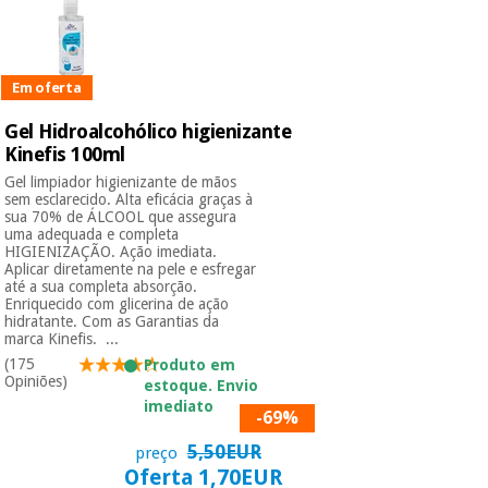
Instrumental
cirúrgico
Em oferta
(liquidação)
Gel Hidroalcohólico higienizante
Kinefis 100ml
Gel limpiador higienizante de mãos
sem esclarecido. Alta eficácia graças à
sua 70% de ÁLCOOL que assegura
uma adequada e completa
HIGIENIZAÇÃO. Ação imediata.
Aplicar diretamente na pele e esfregar
até a sua completa absorção.
Enriquecido com glicerina de ação
hidratante. Com as Garantias da
marca Kinefis. ...
(175
Produto em
Opiniões)
estoque. Envio
imediato
-69%
5,50EUR
preço
Oferta 1,70EUR