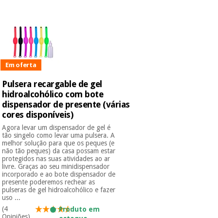
Novidades
Material
Medicina
médico
tradicional
chinesa
sanitário
Novidades
Ofertas
Mobiliário
Em oferta
Medicina
clínico
tradicional
Outlet
Ofertas
Pulsera recargable de gel
chinesa
Gabinetes
hidroalcohólico com bote
terapêuticos
dispensador de presente (várias
cores disponíveis)
Fisaude
Mobiliário
Outlet
Material de
Tech
Agora levar um dispensador de gel é
clínico
proteção
Academy
tão singelo como levar uma pulsera. A
melhor solução para que os peques (e
essencial
não tão peques) da casa possam estar
para
Gabinetes
protegidos nas suas atividades ao ar
coronavirus
livre. Graças ao seu minidispensador
Fisaude
terapêuticos
Fisaude
incorporado e ao bote dispensador de
Tech
Aluguer
presente poderemos rechear as
Aerobic,
Academy
pulseras de gel hidroalcohólico e fazer
fitness
uso ...
Material de
e
proteção
(4
Produto em
pilates
Opiniões)