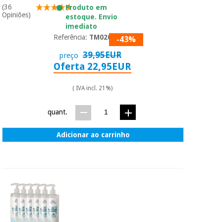
(36
Produto em
Opiniões)
estoque. Envio
imediato
Referência:
TM02092
-43%
39,95EUR
preço
Oferta 22,95EUR
( IVA incl. 21%)
quant.
Adicionar ao carrinho