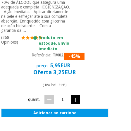
70% de ÁLCOOL que assegura uma
adequada e completa HIGIENIZAÇÃO.
- Ação imediata. - Aplicar diretamente
na pele e esfregar até a sua completa
absorção. Enriquecido com glicerina
de ação hidratante. - Com a
garantia da ...
(268
Produto em
Opiniões)
estoque. Envio
imediato
Referência:
TM02066
-45%
5,95EUR
preço
Oferta 3,25EUR
( IVA incl. 21%)
quant.
Adicionar ao carrinho