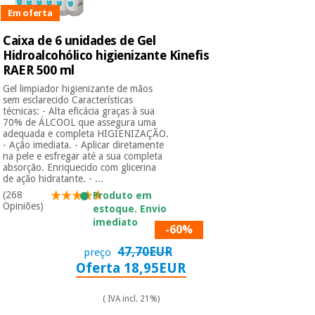
Em oferta
Caixa de 6 unidades de Gel
Hidroalcohólico higienizante Kinefis
RAER 500 ml
Gel limpiador higienizante de mãos
sem esclarecido Características
técnicas: - Alta eficácia graças à sua
70% de ÁLCOOL que assegura uma
adequada e completa HIGIENIZAÇÃO.
- Ação imediata. - Aplicar diretamente
na pele e esfregar até a sua completa
absorção. Enriquecido com glicerina
de ação hidratante. - ...
(268
Produto em
Opiniões)
estoque. Envio
imediato
-60%
47,70EUR
preço
Oferta 18,95EUR
( IVA incl. 21%)