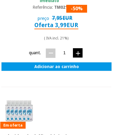
imediato
Referência:
TM02158
-50%
7,95EUR
preço
Oferta 3,99EUR
( IVA incl. 21%)
quant.
Adicionar ao carrinho
Em oferta