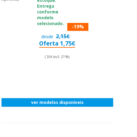
estoque.
essencial
Entrega
para
Fisaude
Desportos
conforme
coronavirus
Aluguer
e jogos
modelo
selecionado.
-19%
Vestuário
Aerobic,
2,15€
desde
sanitário
fitness e
Oferta 1,75€
pilates
Veterinária
( IVA incl. 21%)
Desportos
Ortopedia
e jogos
Instrumental
cirúrgico
Vestuário
(liquidação)
sanitário
ver modelos disponíveis
Veterinária
Ortopedia