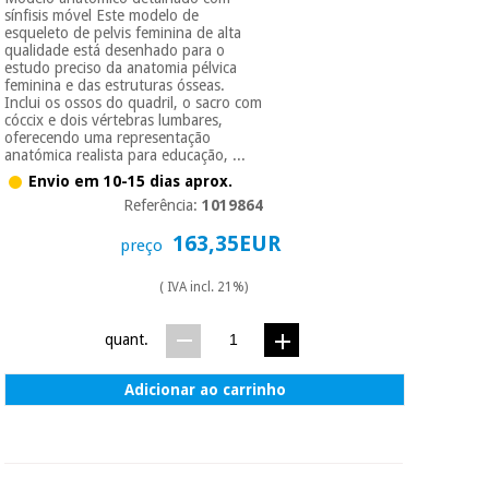
sínfisis móvel Este modelo de
esqueleto de pelvis feminina de alta
qualidade está desenhado para o
Instrumental
estudo preciso da anatomia pélvica
cirúrgico
feminina e das estruturas ósseas.
(liquidação)
Inclui os ossos do quadril, o sacro com
cóccix e dois vértebras lumbares,
oferecendo uma representação
anatómica realista para educação, ...
Envio em 10-15 dias aprox.
Referência:
1019864
163,35EUR
preço
( IVA incl. 21%)
quant.
Adicionar ao carrinho