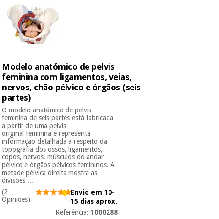
Modelo anatómico de pelvis
feminina com ligamentos, veias,
nervos, chão pélvico e órgãos (seis
partes)
O modelo anatómico de pelvis
feminina de seis partes está fabricada
a partir de uma pelvis
original feminina e representa
informação detalhada a respeito da
topografia dos ossos, ligamentos,
copos, nervos, músculos do andar
pélvico e órgãos pélvicos femininos. A
metade pélvica direita mostra as
divisões ...
(2
Envio em 10-
Opiniões)
15 dias aprox.
Referência:
1000288