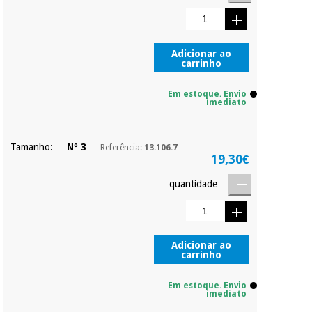
Pode adiantar o
pagamento total ou
parcial quando
Instrumental
quiser, sem
cirúrgico
penalizações ou
Adicionar ao
carrinho
truques.
(liquidação)
Os seus dados
Em estoque. Envio
protegidos.
Não
imediato
vendemos os seus
dados a terceiros
nem o
Tamanho:
Nº 3
Referência:
13.106.7
incomodaremos para
19,30€
tentar vender-lhe um
crédito pessoal.
quantidade
Adicionar ao
carrinho
Em estoque. Envio
imediato