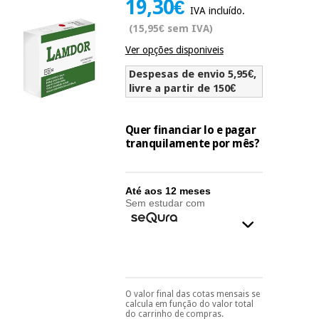
19,30€
Novidades
IVA incluído.
Material
Medicina
(15,95€ sem IVA)
médico
tradicional
Ver opções disponiveis
chinesa
sanitário
Novidades
Ofertas
Despesas de envio 5,95€,
Mobiliário
livre a partir de 150€
Medicina
clínico
tradicional
Outlet
Ofertas
chinesa
Quer financiar lo e pagar
Gabinetes
tranquilamente por mês?
terapêuticos
Fisaude
Mobiliário
Outlet
Material de
Tech
clínico
Até aos 12 meses
proteção
Academy
Sem estudar com
essencial
para
Gabinetes
coronavirus
Fisaude
terapêuticos
Fisaude
Tech
Aluguer
Aerobic,
Academy
fitness
Material de
O valor final das cotas mensais se
e
Pode escolhê-lo no final
calcula em função do valor total
proteção
do processo de compra,
pilates
do carrinho de compras.