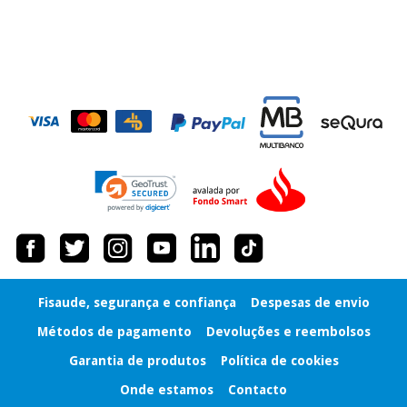
Fisaude, segurança e confiança
Despesas de envio
Métodos de pagamento
Devoluções e reembolsos
Garantia de produtos
Política de cookies
Onde estamos
Contacto