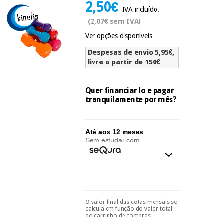
2,50€
Novidades
IVA incluído.
Material
Medicina
(2,07€ sem IVA)
médico
tradicional
chinesa
Ver opções disponiveis
sanitário
Novidades
Ofertas
Despesas de envio 5,95€,
Mobiliário
livre a partir de 150€
Medicina
clínico
tradicional
Outlet
Ofertas
chinesa
Quer financiar lo e pagar
Gabinetes
tranquilamente por mês?
terapêuticos
Fisaude
Mobiliário
Outlet
Material de
Tech
clínico
Até aos 12 meses
proteção
Academy
Sem estudar com
essencial
para
Gabinetes
coronavirus
Fisaude
terapêuticos
Fisaude
Tech
Aluguer
Aerobic,
Academy
fitness
Material de
e
O valor final das cotas mensais se
Pode escolhê-lo no final
proteção
calcula em função do valor total
pilates
do processo de compra,
do carrinho de compras.