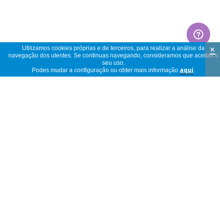
×
Utilizamos cookies próprias e de terceiros, para realizar a análise da
navegação dos utentes. Se continuas navegando, consideramos que aceitas o
seu uso.
Podes mudar a configuração ou obter mais informação
aquí
.