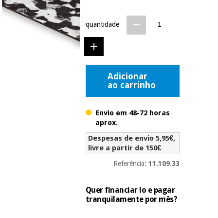
Novidades
Material
Medicina
quantidade
médico
tradicional
chinesa
sanitário
Novidades
Ofertas
Mobiliário
Medicina
clínico
Adicionar
tradicional
Outlet
Ofertas
ao carrinho
chinesa
Gabinetes
terapêuticos
Envio em 48-72 horas
Fisaude
Mobiliário
aprox.
Outlet
Material de
Tech
clínico
proteção
Academy
Despesas de envio 5,95€,
essencial
livre a partir de 150€
para
Gabinetes
coronavirus
Referência:
11.109.33
Fisaude
terapêuticos
Fisaude
Tech
Aluguer
Aerobic,
Academy
Quer financiar lo e pagar
fitness
Material de
tranquilamente por mês?
e
proteção
pilates