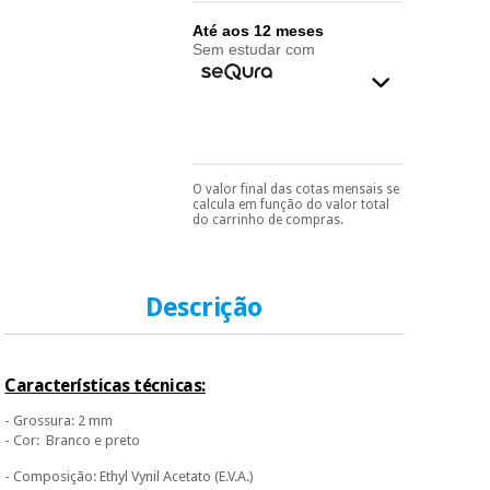
essencial
para
Fisaude
Até aos 12 meses
Desportos
coronavirus
Sem estudar com
Aluguer
e jogos
Vestuário
Aerobic,
sanitário
fitness e
pilates
Veterinária
O valor final das cotas mensais se
Pode escolhê-lo no final
calcula em função do valor total
do processo de compra,
do carrinho de compras.
ao escolher o método de
Desportos
Ortopedia
pagamento.
Só
e jogos
precisará do seu
documento de
Instrumental
identificação,
Descrição
número de
cirúrgico
Vestuário
telemóvel e número
(liquidação)
sanitário
de cartão.
Características técnicas:
É gratuito para si
Veterinária
porque a SeQura
- Grossura: 2 mm
colabora com a
- Cor: Branco e preto
Fisaude para que
assim seja.
- Composição: Ethyl Vynil Acetato (E.V.A.)
Ortopedia