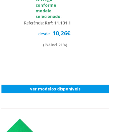
essencial
conforme
para
Fisaude
Desportos
modelo
coronavirus
Aluguer
e jogos
selecionado.
Referência:
Ref: 11.131.1
Vestuário
Aerobic,
10,26€
desde
sanitário
fitness e
pilates
( IVA incl. 21%)
Veterinária
Desportos
Ortopedia
e jogos
Instrumental
cirúrgico
Vestuário
ver modelos disponíveis
(liquidação)
sanitário
Veterinária
Ortopedia