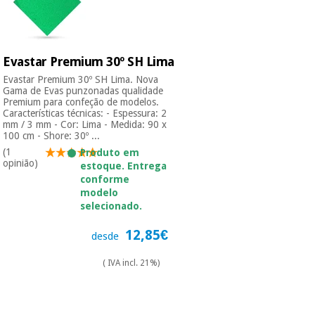
Instrumental
cirúrgico
Evastar Premium 30º SH Lima
(liquidação)
Evastar Premium 30º SH Lima. Nova
Gama de Evas punzonadas qualidade
Premium para confeção de modelos.
Características técnicas: - Espessura: 2
mm / 3 mm - Cor: Lima - Medida: 90 x
100 cm - Shore: 30º ...
(1
Produto em
opinião)
estoque. Entrega
conforme
modelo
selecionado.
12,85€
desde
( IVA incl. 21%)