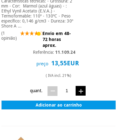
Características técnicas: - Grossura: 2
mm - Cor: Marmol (azul águas) - :
Ethyl Vynil Acetato (E.V.A.) -
Termoformable: 110º - 130ºC - Peso
específico: 0,146 g/cm3 - Dureza: 30º
Shore A ...
(1
Envio em 48-
opinião)
72 horas
aprox.
Referência:
11.109.24
13,55EUR
preço
( IVA incl. 21%)
quant.
Adicionar ao carrinho