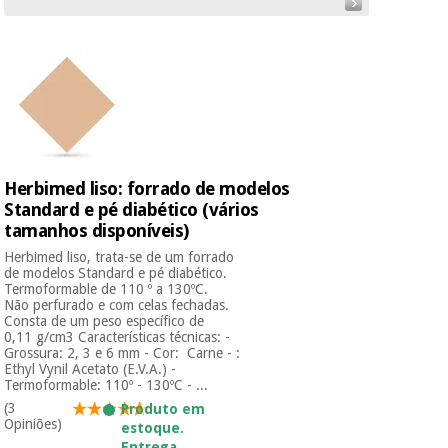
Novidades
Material
Medicina
médico
tradicional
chinesa
sanitário
Novidades
Ofertas
Mobiliário
Medicina
clínico
tradicional
Outlet
Ofertas
chinesa
Herbimed liso: forrado de modelos
Gabinetes
Standard e pé diabético (vários
terapêuticos
tamanhos disponíveis)
Fisaude
Mobiliário
Herbimed liso, trata-se de um forrado
Outlet
Material de
Tech
clínico
de modelos Standard e pé diabético.
proteção
Academy
Termoformable de 110 º a 130ºC.
essencial
Não perfurado e com celas fechadas.
para
Consta de um peso específico de
Gabinetes
coronavirus
0,11 g/cm3 Características técnicas: -
Fisaude
terapêuticos
Grossura: 2, 3 e 6 mm - Cor: Carne - :
Fisaude
Tech
Ethyl Vynil Acetato (E.V.A.) -
Aluguer
Aerobic,
Termoformable: 110º - 130ºC - ...
Academy
fitness
Material de
(3
Produto em
e
Opiniões)
estoque.
proteção
pilates
Entrega