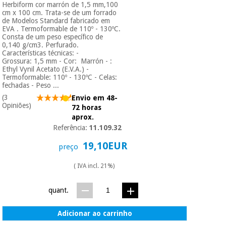
Herbiform cor marrón de 1,5 mm,100
cm x 100 cm. Trata-se de um forrado
de Modelos Standard fabricado em
EVA . Termoformable de 110º - 130ºC.
Consta de um peso específico de
0,140 g/cm3. Perfurado.
Características técnicas: -
Grossura: 1,5 mm - Cor: Marrón - :
Ethyl Vynil Acetato (E.V.A.) -
Termoformable: 110º - 130ºC - Celas:
fechadas - Peso ...
(3
Envio em 48-
Opiniões)
72 horas
aprox.
Referência:
11.109.32
19,10EUR
preço
( IVA incl. 21%)
quant.
Adicionar ao carrinho