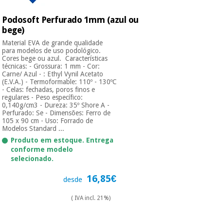
Podosoft Perfurado 1mm (azul ou
bege)
Material EVA de grande qualidade
para modelos de uso podológico.
Cores bege ou azul. Características
técnicas: - Grossura: 1 mm - Cor:
Carne/ Azul - : Ethyl Vynil Acetato
(E.V.A.) - Termoformable: 110º - 130ºC
- Celas: fechadas, poros finos e
regulares - Peso específico:
0,140g/cm3 - Dureza: 35º Shore A -
Perfurado: Se - Dimensões: Ferro de
105 x 90 cm - Uso: Forrado de
Modelos Standard ...
Produto em estoque. Entrega
conforme modelo
selecionado.
16,85€
desde
( IVA incl. 21%)