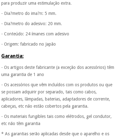
Fisaude para que
para produzir uma estimulação extra.
assim seja.
- Dia?metro do ima?n: 5 mm.
Instrumental
Muito
cirúrgico
conveniente
, pois
- Dia?metro do adesivo: 20 mm.
hoje paga apenas 1/3
(liquidação)
- Conteúdo: 24 ímanes com adesivo
do valor. As restantes
duas prestações
- Origem: fabricado no Japão
serão cobradas no
mesmo dia de cada
Garantia:
mês.
Sem
- Os artigos deste fabricante (a exceção dos acessórios) têm
compromisso.
uma garantia de 1 ano
Pode adiantar o
pagamento total ou
- Os acessórios que vêm incluídos com os produtos ou que
parcial quando
se possam adquirir por separado, tais como cabos,
quiser, sem
aplicadores, lâmpadas, baterias, adaptadores de corrente,
penalizações ou
truques.
cabeças, etc não estão cobertos pela garantia.
Os seus dados
- Os materiais fungibles tais como elétrodos, gel condutor,
protegidos.
Não
etc não têm garantia
vendemos os seus
dados a terceiros
* As garantias serão aplicadas desde que o aparelho e os
nem o