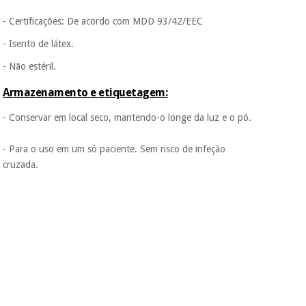
tentar vender-lhe um
- Certificações: De acordo com MDD 93/42/EEC
crédito pessoal.
- Isento de látex.
- Não estéril.
Armazenamento e etiquetagem:
- Conservar em local seco, mantendo-o longe da luz e o pó.
- Para o uso em um só paciente. Sem risco de infeção
cruzada.