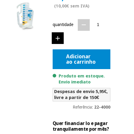
Novidades
(10,00€ sem IVA)
Material
Medicina
médico
tradicional
chinesa
sanitário
Novidades
quantidade
Ofertas
Mobiliário
Medicina
clínico
tradicional
Outlet
Ofertas
chinesa
Adicionar
Gabinetes
ao carrinho
terapêuticos
Fisaude
Mobiliário
Produto em estoque.
Outlet
Material de
Tech
clínico
Envio imediato
proteção
Academy
essencial
Despesas de envio 5,95€,
para
Gabinetes
livre a partir de 150€
coronavirus
Fisaude
terapêuticos
Fisaude
Referência:
22-4000
Tech
Aluguer
Aerobic,
Academy
fitness
Material de
Quer financiar lo e pagar
e
proteção
tranquilamente por mês?
pilates