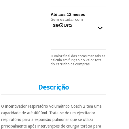
essencial
para
Fisaude
Desportos
coronavirus
Aluguer
Até aos 12 meses
e jogos
Sem estudar com
Vestuário
Aerobic,
sanitário
fitness e
pilates
Veterinária
O valor final das cotas mensais se
Pode escolhê-lo no final
Desportos
calcula em função do valor total
do processo de compra,
Ortopedia
do carrinho de compras.
e jogos
ao escolher o método de
pagamento.
Só
precisará do seu
Instrumental
documento de
cirúrgico
Vestuário
identificação,
Descrição
(liquidação)
número de
sanitário
telemóvel e número
de cartão.
O incentivador respiratório volumétrico Coach 2 tem uma
Veterinária
É gratuito para si
capacidade de até 4000ml. Trata-se de um ejercitador
porque a SeQura
respiratório para a expansão pulmonar que se utiliza
colabora com a
Fisaude para que
Ortopedia
principalmente após intervenções de cirurgia torácia para