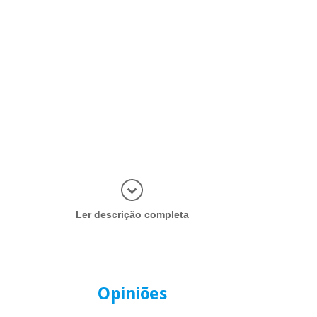
Abrir mais
Ler descrição completa
Opiniões