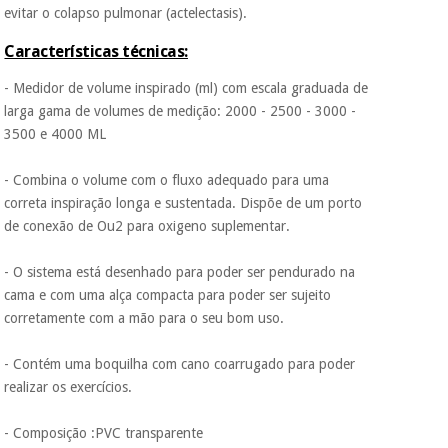
assim seja.
evitar o colapso pulmonar (actelectasis).
Muito
Características técnicas:
Instrumental
conveniente
, pois
cirúrgico
hoje paga apenas 1/3
- Medidor de volume inspirado (ml) com escala graduada de
do valor. As restantes
(liquidação)
duas prestações
larga gama de volumes de medição: 2000 - 2500 - 3000 -
serão cobradas no
3500 e 4000 ML
mesmo dia de cada
mês.
- Combina o volume com o fluxo adequado para uma
Sem
correta inspiração longa e sustentada. Dispõe de um porto
compromisso.
de conexão de Ou2 para oxigeno suplementar.
Pode adiantar o
pagamento total ou
parcial quando
- O sistema está desenhado para poder ser pendurado na
quiser, sem
cama e com uma alça compacta para poder ser sujeito
penalizações ou
corretamente com a mão para o seu bom uso.
truques.
Os seus dados
- Contém uma boquilha com cano coarrugado para poder
protegidos.
Não
realizar os exercícios.
vendemos os seus
dados a terceiros
nem o
- Composição :PVC transparente
incomodaremos para