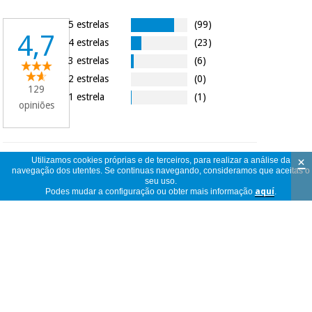
5 estrelas
(99)
4,7
4 estrelas
(23)
3 estrelas
(6)
2 estrelas
(0)
129
1 estrela
(1)
opiniões
×
Utilizamos cookies próprias e de terceiros, para realizar a análise da
129
ver
navegação dos utentes. Se continuas navegando, consideramos que aceitas o
opiniões
<<
<
1
/
13
>
>>
seu uso.
por
Podes mudar a configuração ou obter mais informação
aquí
.
página
Apparecchio conforme all utilizzo che ne
devo fare
Lorella
Itália
26/07/2026