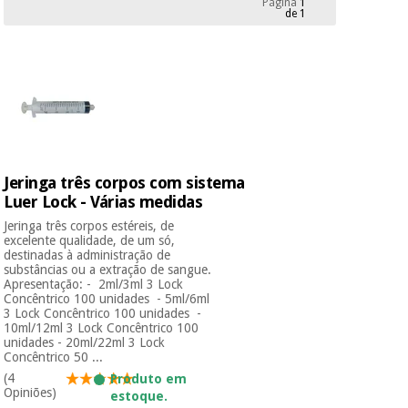
Página
1
Novidades
de 1
Material
Medicina
médico
tradicional
chinesa
sanitário
Novidades
Ofertas
Mobiliário
Medicina
clínico
tradicional
Outlet
Ofertas
chinesa
Gabinetes
Jeringa três corpos com sistema
terapêuticos
Luer Lock - Várias medidas
Fisaude
Mobiliário
Jeringa três corpos estéreis, de
Outlet
Material de
Tech
clínico
excelente qualidade, de um só,
proteção
Academy
destinadas à administração de
essencial
substâncias ou a extração de sangue.
Apresentação: - 2ml/3ml 3 Lock
para
Gabinetes
Concêntrico 100 unidades - 5ml/6ml
coronavirus
3 Lock Concêntrico 100 unidades -
Fisaude
terapêuticos
Fisaude
10ml/12ml 3 Lock Concêntrico 100
Tech
Aluguer
unidades - 20ml/22ml 3 Lock
Aerobic,
Academy
Concêntrico 50 ...
fitness
Material de
(4
Produto em
e
proteção
Opiniões)
pilates
estoque.