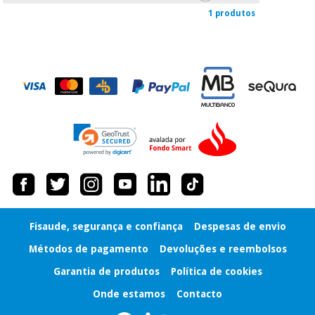
1 produtos
Instrumental
cirúrgico
(liquidação)
Fisaude, segurança e confiança
Despesas de envio
Métodos de pagamento
Devoluções e reembolsos
Garantia de produtos
Política de cookies
Onde estamos
Contacto