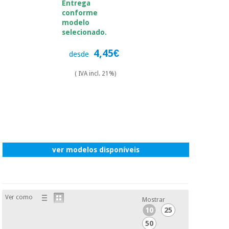
essencial
Entrega
para
conforme
Fisaude
Desportos
coronavirus
modelo
Aluguer
e jogos
selecionado.
4,45€
Vestuário
desde
Aerobic,
sanitário
fitness e
( IVA incl. 21%)
pilates
Veterinária
Desportos
Ortopedia
e jogos
Instrumental
cirúrgico
Vestuário
ver modelos disponíveis
(liquidação)
sanitário
Veterinária
Ver como
Mostrar
10
25
50
Ortopedia