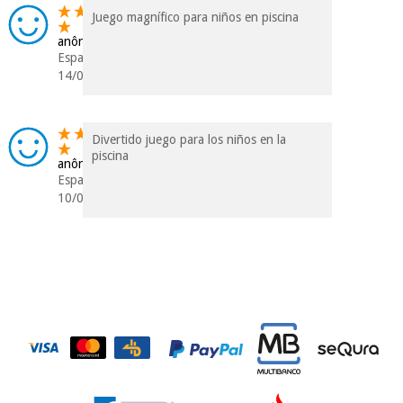
dados a terceiros
Juego magnífico para niños en piscina
nem o
incomodaremos para
anônimo
tentar vender-lhe um
Espanha
crédito pessoal.
14/01/2016
Divertido juego para los niños en la
piscina
anônimo
Espanha
10/01/2016