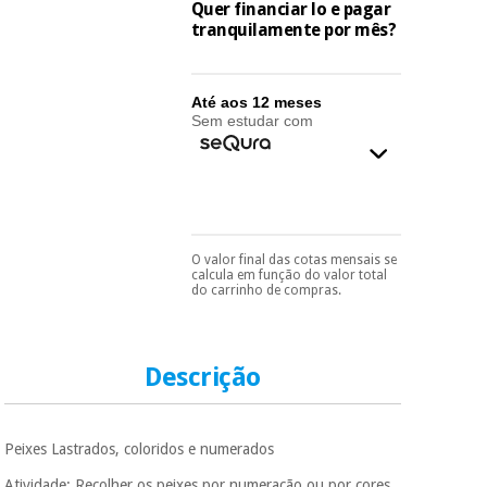
essencial
Quer financiar lo e pagar
para
tranquilamente por mês?
Fisaude
Desportos
coronavirus
Aluguer
e jogos
Até aos 12 meses
Vestuário
Aerobic,
Sem estudar com
sanitário
fitness e
pilates
Veterinária
Desportos
Ortopedia
e jogos
O valor final das cotas mensais se
Pode escolhê-lo no final
calcula em função do valor total
do processo de compra,
do carrinho de compras.
Instrumental
ao escolher o método de
cirúrgico
pagamento.
Só
Vestuário
precisará do seu
(liquidação)
sanitário
documento de
identificação,
Descrição
número de
telemóvel e número
Veterinária
de cartão.
Peixes Lastrados, coloridos e numerados
É gratuito para si
Ortopedia
porque a SeQura
Atividade: Recolher os peixes por numeração ou por cores.