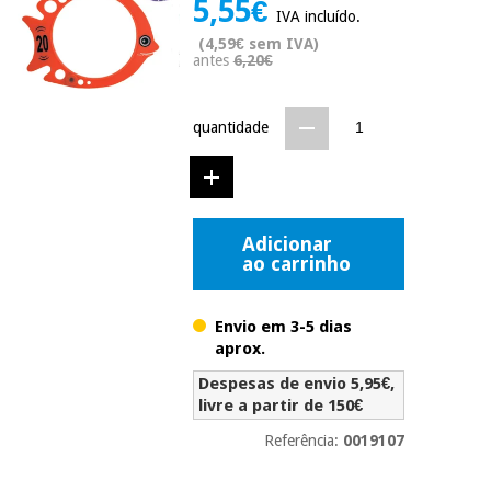
5,55€
Novidades
IVA incluído.
Material
Medicina
(4,59€ sem IVA)
médico
tradicional
antes
6,20€
chinesa
sanitário
Novidades
Ofertas
quantidade
Mobiliário
Medicina
clínico
tradicional
Outlet
Ofertas
chinesa
Gabinetes
terapêuticos
Adicionar
ao carrinho
Fisaude
Mobiliário
Outlet
Material de
Tech
clínico
proteção
Academy
essencial
Envio em 3-5 dias
para
aprox.
Gabinetes
coronavirus
Fisaude
terapêuticos
Despesas de envio 5,95€,
Fisaude
Tech
livre a partir de 150€
Aluguer
Aerobic,
Academy
fitness
Referência:
0019107
Material de
e
proteção
pilates