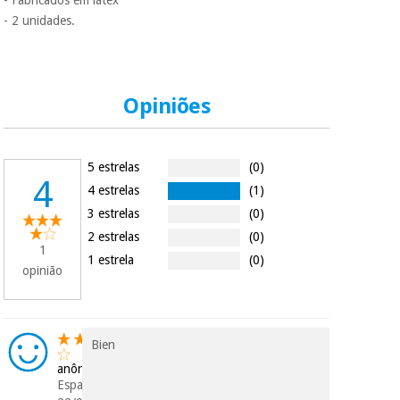
- Fabricados em látex
assim seja.
- 2 unidades.
Muito
Instrumental
conveniente
, pois
cirúrgico
hoje paga apenas 1/3
do valor. As restantes
(liquidação)
duas prestações
Opiniões
serão cobradas no
mesmo dia de cada
mês.
5 estrelas
(0)
Sem
4
4 estrelas
(1)
compromisso.
Pode adiantar o
3 estrelas
(0)
pagamento total ou
2 estrelas
(0)
parcial quando
1
quiser, sem
1 estrela
(0)
opinião
penalizações ou
truques.
Os seus dados
protegidos.
Não
Bien
vendemos os seus
dados a terceiros
anônimo
nem o
Espanha
incomodaremos para