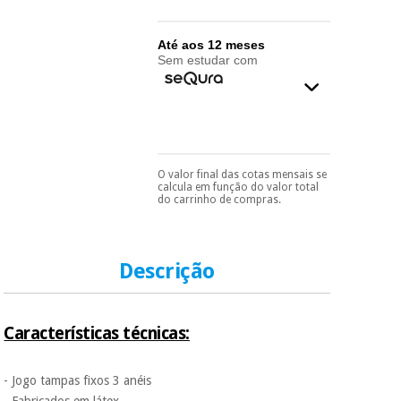
essencial
para
Fisaude
Desportos
coronavirus
Aluguer
Até aos 12 meses
e jogos
Sem estudar com
Vestuário
Aerobic,
sanitário
fitness e
pilates
Veterinária
O valor final das cotas mensais se
Pode escolhê-lo no final
Desportos
calcula em função do valor total
do processo de compra,
Ortopedia
do carrinho de compras.
e jogos
ao escolher o método de
pagamento.
Só
precisará do seu
Instrumental
documento de
cirúrgico
Vestuário
identificação,
Descrição
(liquidação)
número de
sanitário
telemóvel e número
de cartão.
Características técnicas:
Veterinária
É gratuito para si
porque a SeQura
colabora com a
- Jogo tampas fixos 3 anéis
Fisaude para que
Ortopedia