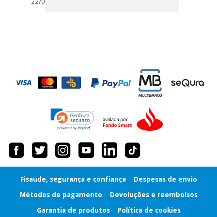
22/01/2017
tentar vender-lhe um
crédito pessoal.
Fisaude, segurança e confiança
Despesas de envio
Métodos de pagamento
Devoluções e reembolsos
Garantia de produtos
Política de cookies