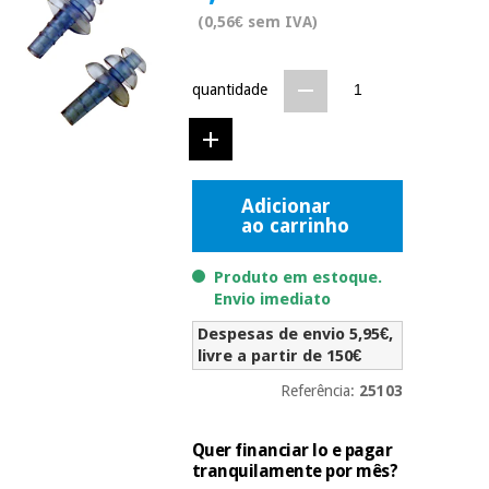
Novidades
(0,56€ sem IVA)
Material
Medicina
médico
tradicional
chinesa
sanitário
Novidades
quantidade
Ofertas
Mobiliário
Medicina
clínico
tradicional
Outlet
Ofertas
chinesa
Adicionar
Gabinetes
ao carrinho
terapêuticos
Fisaude
Mobiliário
Produto em estoque.
Outlet
Material de
Tech
clínico
Envio imediato
proteção
Academy
essencial
Despesas de envio 5,95€,
para
Gabinetes
livre a partir de 150€
coronavirus
Fisaude
terapêuticos
Fisaude
Referência:
25103
Tech
Aluguer
Aerobic,
Academy
fitness
Material de
Quer financiar lo e pagar
e
proteção
tranquilamente por mês?
pilates