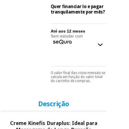
essencial
Quer financiar lo e pagar
para
Fisaude
Desportos
tranquilamente por mês?
coronavirus
Aluguer
e jogos
Vestuário
Aerobic,
Até aos 12 meses
sanitário
Sem estudar com
fitness e
pilates
Veterinária
Desportos
Ortopedia
e jogos
O valor final das cotas mensais se
Pode escolhê-lo no final
calcula em função do valor total
Instrumental
do processo de compra,
do carrinho de compras.
ao escolher o método de
cirúrgico
Vestuário
pagamento.
Só
(liquidação)
sanitário
precisará do seu
documento de
identificação,
Descrição
número de
Veterinária
telemóvel e número
de cartão.
Creme Kinefis Duraplus: Ideal para
Ortopedia
É gratuito para si