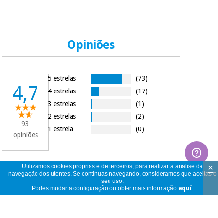
Opiniões
5 estrelas
(73)
4,7
4 estrelas
(17)
3 estrelas
(1)
2 estrelas
(2)
93
1 estrela
(0)
opiniões
×
Utilizamos cookies próprias e de terceiros, para realizar a análise da
navegação dos utentes. Se continuas navegando, consideramos que aceitas o
93
ver
seu uso.
opiniões
<<
<
1
/
10
>
>>
Podes mudar a configuração ou obter mais informação
aquí
.
por
página