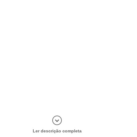
Abrir mais
Ler descrição completa