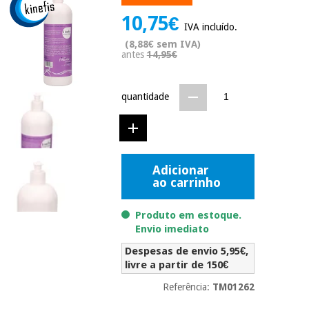
Novidades
10,75€
Material
Medicina
IVA incluído.
médico
tradicional
(8,88€ sem IVA)
chinesa
sanitário
antes
14,95€
Novidades
Ofertas
Mobiliário
Medicina
clínico
quantidade
tradicional
Outlet
Ofertas
chinesa
Gabinetes
terapêuticos
Fisaude
Mobiliário
Adicionar
Outlet
Material de
Tech
ao carrinho
clínico
proteção
Academy
essencial
Produto em estoque.
para
Gabinetes
coronavirus
Envio imediato
Fisaude
terapêuticos
Fisaude
Despesas de envio 5,95€,
Tech
Aluguer
Aerobic,
livre a partir de 150€
Academy
fitness
Material de
e
Referência:
TM01262
proteção
pilates