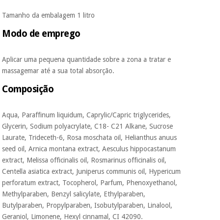
vendemos os seus
dados a terceiros
Tamanho da embalagem 1 litro
nem o
incomodaremos para
Modo de emprego
tentar vender-lhe um
crédito pessoal.
Aplicar uma pequena quantidade sobre a zona a tratar e
massagemar até a sua total absorção.
Composição
Aqua, Paraffinum liquidum, Caprylic/Capric triglycerides,
Glycerin, Sodium polyacrylate, C18- C21 Alkane, Sucrose
Laurate, Trideceth-6, Rosa moschata oil, Helianthus anuus
seed oil, Arnica montana extract, Aesculus hippocastanum
extract, Melissa officinalis oil, Rosmarinus officinalis oil,
Centella asiatica extract, Juniperus communis oil, Hypericum
perforatum extract, Tocopherol, Parfum, Phenoxyethanol,
Methylparaben, Benzyl salicylate, Ethylparaben,
Butylparaben, Propylparaben, Isobutylparaben, Linalool,
Geraniol, Limonene, Hexyl cinnamal, CI 42090.