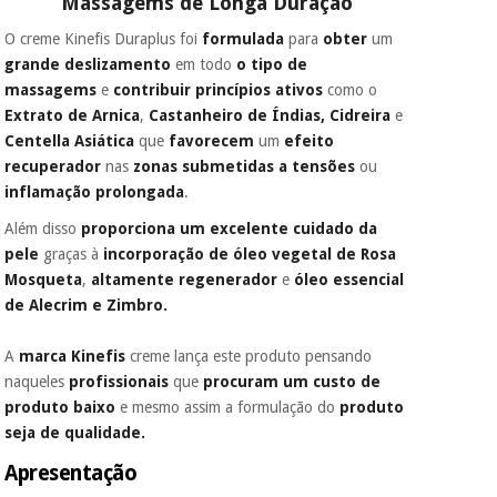
Massagems de Longa Duração
porque a SeQura
colabora com a
O creme Kinefis Duraplus foi
formulada
para
obter
um
Fisaude para que
Instrumental
grande deslizamento
em todo
o tipo de
assim seja.
cirúrgico
massagems
e
contribuir princípios ativos
como o
(liquidação)
Muito
Extrato de Arnica
,
Castanheiro de Índias, Cidreira
e
conveniente
, pois
Centella Asiática
que
favorecem
um
efeito
hoje paga apenas 1/3
do valor. As restantes
recuperador
nas
zonas submetidas a tensões
ou
duas prestações
inflamação prolongada
.
serão cobradas no
mesmo dia de cada
Além disso
proporciona um excelente cuidado da
mês.
pele
graças à
incorporação de óleo vegetal de Rosa
Mosqueta
,
altamente regenerador
e
óleo essencial
Sem
compromisso.
de Alecrim e Zimbro.
Pode adiantar o
pagamento total ou
A
marca Kinefis
creme lança este produto pensando
parcial quando
naqueles
profissionais
que
procuram um custo de
quiser, sem
penalizações ou
produto baixo
e mesmo assim a formulação do
produto
truques.
seja de qualidade.
Os seus dados
Apresentação
protegidos.
Não