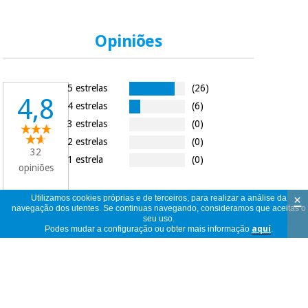
Opiniões
5 estrelas
(26)
4,8
4 estrelas
(6)
3 estrelas
(0)
2 estrelas
(0)
32
1 estrela
(0)
opiniões
×
Utilizamos cookies próprias e de terceiros, para realizar a análise da
navegação dos utentes. Se continuas navegando, consideramos que aceitas o
seu uso.
32
ver
Podes mudar a configuração ou obter mais informação
aquí
.
opiniões
<<
<
1
/
4
>
>>
por
página
Esta marca de Kinesio, es la mejor que yo