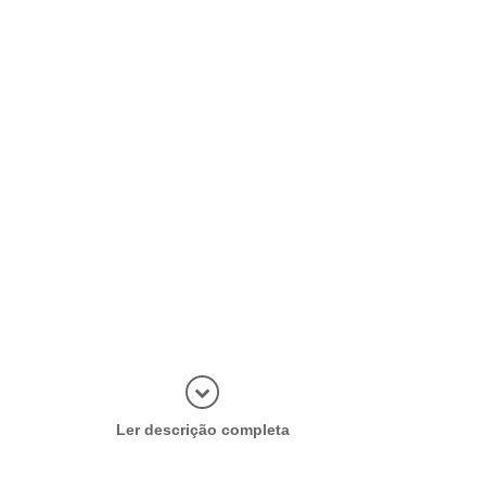
Abrir mais
Ler descrição completa