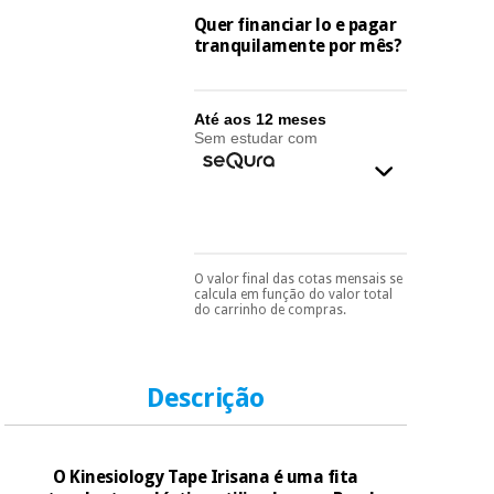
essencial
Quer financiar lo e pagar
para
Fisaude
Desportos
tranquilamente por mês?
coronavirus
Aluguer
e jogos
Vestuário
Aerobic,
Até aos 12 meses
sanitário
Sem estudar com
fitness e
pilates
Veterinária
Desportos
Ortopedia
e jogos
O valor final das cotas mensais se
Pode escolhê-lo no final
calcula em função do valor total
Instrumental
do processo de compra,
do carrinho de compras.
ao escolher o método de
cirúrgico
Vestuário
pagamento.
Só
(liquidação)
sanitário
precisará do seu
documento de
identificação,
Descrição
número de
Veterinária
telemóvel e número
de cartão.
O Kinesiology Tape Irisana é uma fita
Ortopedia
É gratuito para si