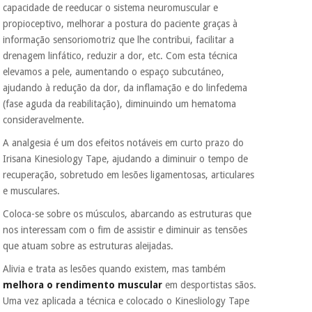
vendemos os seus
capacidade de reeducar o sistema neuromuscular e
dados a terceiros
propioceptivo, melhorar a postura do paciente graças à
nem o
incomodaremos para
informação sensoriomotriz que lhe contribui, facilitar a
tentar vender-lhe um
drenagem linfático, reduzir a dor, etc. Com esta técnica
crédito pessoal.
elevamos a pele, aumentando o espaço subcutáneo,
ajudando à redução da dor, da inflamação e do linfedema
(fase aguda da reabilitação), diminuindo um hematoma
consideravelmente.
A analgesia é um dos efeitos notáveis em curto prazo do
Irisana Kinesiology Tape, ajudando a diminuir o tempo de
recuperação, sobretudo em lesões ligamentosas, articulares
e musculares.
Coloca-se sobre os músculos, abarcando as estruturas que
nos interessam com o fim de assistir e diminuir as tensões
que atuam sobre as estruturas aleijadas.
Alivia e trata as lesões quando existem, mas também
melhora o rendimento muscular
em desportistas sãos.
Uma vez aplicada a técnica e colocado o Kinesliology Tape