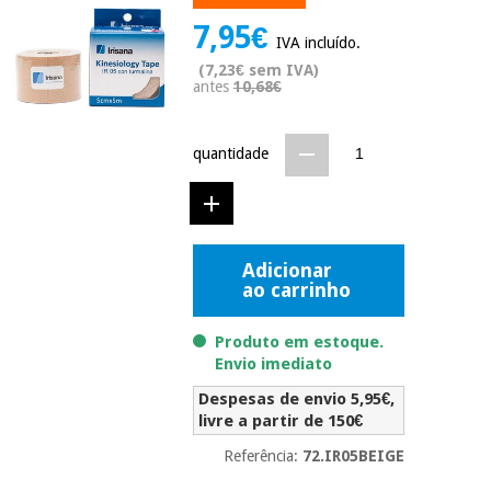
Novidades
7,95€
Material
Medicina
IVA incluído.
médico
tradicional
(7,23€ sem IVA)
chinesa
sanitário
antes
10,68€
Novidades
Ofertas
Mobiliário
Medicina
clínico
quantidade
tradicional
Outlet
Ofertas
chinesa
Gabinetes
terapêuticos
Fisaude
Mobiliário
Adicionar
Outlet
Material de
Tech
ao carrinho
clínico
proteção
Academy
essencial
Produto em estoque.
para
Gabinetes
coronavirus
Envio imediato
Fisaude
terapêuticos
Fisaude
Despesas de envio 5,95€,
Tech
Aluguer
Aerobic,
livre a partir de 150€
Academy
fitness
Material de
e
Referência:
72.IR05BEIGE
proteção
pilates