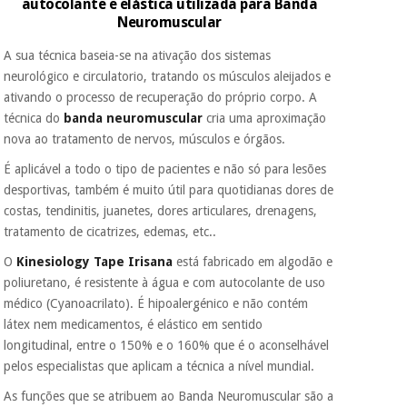
autocolante e elástica utilizada para Banda
porque a SeQura
Neuromuscular
colabora com a
Fisaude para que
Instrumental
A sua técnica baseia-se na ativação dos sistemas
assim seja.
cirúrgico
neurológico e circulatorio, tratando os músculos aleijados e
(liquidação)
Muito
ativando o processo de recuperação do próprio corpo. A
conveniente
, pois
técnica do
banda neuromuscular
cria uma aproximação
hoje paga apenas 1/3
do valor. As restantes
nova ao tratamento de nervos, músculos e órgãos.
duas prestações
serão cobradas no
É aplicável a todo o tipo de pacientes e não só para lesões
mesmo dia de cada
desportivas, também é muito útil para quotidianas dores de
mês.
costas, tendinitis, juanetes, dores articulares, drenagens,
Sem
tratamento de cicatrizes, edemas, etc..
compromisso.
O
Kinesiology Tape Irisana
está fabricado em algodão e
Pode adiantar o
pagamento total ou
poliuretano, é resistente à água e com autocolante de uso
parcial quando
médico (Cyanoacrilato). É hipoalergénico e não contém
quiser, sem
látex nem medicamentos, é elástico em sentido
penalizações ou
truques.
longitudinal, entre o 150% e o 160% que é o aconselhável
pelos especialistas que aplicam a técnica a nível mundial.
Os seus dados
protegidos.
Não
As funções que se atribuem ao Banda Neuromuscular são a