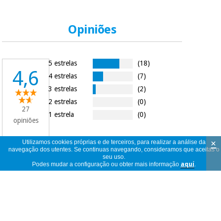
Opiniões
5 estrelas
(18)
4,6
4 estrelas
(7)
3 estrelas
(2)
2 estrelas
(0)
27
1 estrela
(0)
opiniões
×
Utilizamos cookies próprias e de terceiros, para realizar a análise da
navegação dos utentes. Se continuas navegando, consideramos que aceitas o
seu uso.
27
ver
Podes mudar a configuração ou obter mais informação
aquí
.
opiniões
<<
<
1
/
3
>
>>
por
página
Me encanta este producto