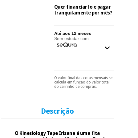
essencial
Quer financiar lo e pagar
para
Fisaude
Desportos
tranquilamente por mês?
coronavirus
Aluguer
e jogos
Vestuário
Aerobic,
Até aos 12 meses
sanitário
Sem estudar com
fitness e
pilates
Veterinária
Desportos
Ortopedia
e jogos
O valor final das cotas mensais se
Pode escolhê-lo no final
calcula em função do valor total
Instrumental
do processo de compra,
do carrinho de compras.
ao escolher o método de
cirúrgico
Vestuário
pagamento.
Só
(liquidação)
sanitário
precisará do seu
documento de
identificação,
Descrição
número de
Veterinária
telemóvel e número
de cartão.
O Kinesiology Tape Irisana é uma fita
Ortopedia
É gratuito para si