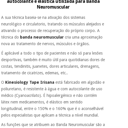
autocolante e elástica utilizada para Banda
porque a SeQura
Neuromuscular
colabora com a
Fisaude para que
Instrumental
A sua técnica baseia-se na ativação dos sistemas
assim seja.
cirúrgico
neurológico e circulatorio, tratando os músculos aleijados e
(liquidação)
Muito
ativando o processo de recuperação do próprio corpo. A
conveniente
, pois
técnica do
banda neuromuscular
cria uma aproximação
hoje paga apenas 1/3
do valor. As restantes
nova ao tratamento de nervos, músculos e órgãos.
duas prestações
serão cobradas no
É aplicável a todo o tipo de pacientes e não só para lesões
mesmo dia de cada
desportivas, também é muito útil para quotidianas dores de
mês.
costas, tendinitis, juanetes, dores articulares, drenagens,
Sem
tratamento de cicatrizes, edemas, etc..
compromisso.
O
Kinesiology Tape Irisana
está fabricado em algodão e
Pode adiantar o
pagamento total ou
poliuretano, é resistente à água e com autocolante de uso
parcial quando
médico (Cyanoacrilato). É hipoalergénico e não contém
quiser, sem
látex nem medicamentos, é elástico em sentido
penalizações ou
truques.
longitudinal, entre o 150% e o 160% que é o aconselhável
pelos especialistas que aplicam a técnica a nível mundial.
Os seus dados
protegidos.
Não
As funções que se atribuem ao Banda Neuromuscular são a