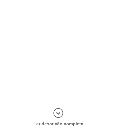
Abrir mais
Ler descrição completa