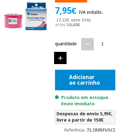
Novidades
7,95€
Material
Medicina
IVA incluído.
médico
tradicional
(7,23€ sem IVA)
chinesa
sanitário
antes
10,68€
Novidades
Ofertas
Mobiliário
Medicina
clínico
quantidade
tradicional
Outlet
Ofertas
chinesa
Gabinetes
terapêuticos
Fisaude
Mobiliário
Adicionar
Outlet
Material de
Tech
ao carrinho
clínico
proteção
Academy
essencial
Produto em estoque.
para
Gabinetes
coronavirus
Envio imediato
Fisaude
terapêuticos
Fisaude
Despesas de envio 5,95€,
Tech
Aluguer
Aerobic,
livre a partir de 150€
Academy
fitness
Material de
e
Referência:
72.IR05FUSCI
proteção
pilates