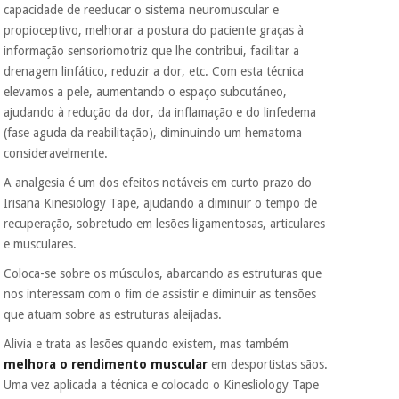
vendemos os seus
capacidade de reeducar o sistema neuromuscular e
dados a terceiros
propioceptivo, melhorar a postura do paciente graças à
nem o
incomodaremos para
informação sensoriomotriz que lhe contribui, facilitar a
tentar vender-lhe um
drenagem linfático, reduzir a dor, etc. Com esta técnica
crédito pessoal.
elevamos a pele, aumentando o espaço subcutáneo,
ajudando à redução da dor, da inflamação e do linfedema
(fase aguda da reabilitação), diminuindo um hematoma
consideravelmente.
A analgesia é um dos efeitos notáveis em curto prazo do
Irisana Kinesiology Tape, ajudando a diminuir o tempo de
recuperação, sobretudo em lesões ligamentosas, articulares
e musculares.
Coloca-se sobre os músculos, abarcando as estruturas que
nos interessam com o fim de assistir e diminuir as tensões
que atuam sobre as estruturas aleijadas.
Alivia e trata as lesões quando existem, mas também
melhora o rendimento muscular
em desportistas sãos.
Uma vez aplicada a técnica e colocado o Kinesliology Tape