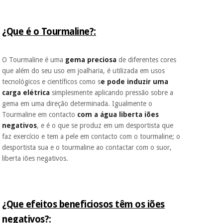
assim seja.
Muito
Instrumental
conveniente
, pois
¿Que é o Tourmaline?:
cirúrgico
hoje paga apenas 1/3
do valor. As restantes
(liquidação)
duas prestações
O Tourmaline é uma
gema preciosa
de diferentes cores
serão cobradas no
que além do seu uso em joalharia, é utilizada em usos
mesmo dia de cada
mês.
tecnológicos e científicos como s
e pode induzir uma
carga elétrica
simplesmente aplicando pressão sobre a
Sem
gema em uma direção determinada. Igualmente o
compromisso.
Tourmaline em contacto
com a água liberta iões
Pode adiantar o
pagamento total ou
negativos
, e é o que se produz em um desportista que
parcial quando
faz exercício e tem a pele em contacto com o tourmaline; o
quiser, sem
desportista sua e o tourmaline ao contactar com o suor,
penalizações ou
liberta iões negativos.
truques.
Os seus dados
protegidos.
Não
vendemos os seus
¿Que efeitos beneficiosos têm os iões
dados a terceiros
nem o
negativos?:
incomodaremos para