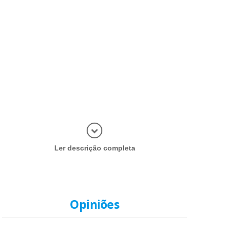
Abrir mais
Ler descrição completa
Opiniões