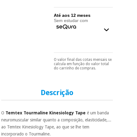
essencial
para
Fisaude
Desportos
coronavirus
Aluguer
Até aos 12 meses
e jogos
Sem estudar com
Vestuário
Aerobic,
sanitário
fitness e
pilates
Veterinária
O valor final das cotas mensais se
Pode escolhê-lo no final
Desportos
calcula em função do valor total
do processo de compra,
Ortopedia
do carrinho de compras.
e jogos
ao escolher o método de
pagamento.
Só
precisará do seu
Instrumental
documento de
cirúrgico
Vestuário
identificação,
Descrição
(liquidação)
número de
sanitário
telemóvel e número
de cartão.
O
Temtex Tourmaline Kinesiology Tape
é um banda
Veterinária
É gratuito para si
neuromuscular similar quanto a composição, elasticidade,...
porque a SeQura
ao Temtex Kinesiology Tape, ao que se lhe tem
colabora com a
Fisaude para que
Ortopedia
incorporado o Tourmaline.