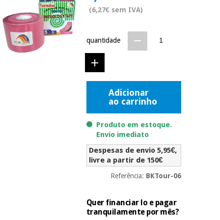
Novidades
(6,27€ sem IVA)
Material
Medicina
médico
tradicional
chinesa
sanitário
Novidades
quantidade
Ofertas
Mobiliário
Medicina
clínico
tradicional
Outlet
Ofertas
chinesa
Adicionar
Gabinetes
ao carrinho
terapêuticos
Fisaude
Mobiliário
Produto em estoque.
Outlet
Material de
Tech
clínico
Envio imediato
proteção
Academy
essencial
Despesas de envio 5,95€,
para
Gabinetes
livre a partir de 150€
coronavirus
Fisaude
terapêuticos
Fisaude
Referência:
BKTour-06
Tech
Aluguer
Aerobic,
Academy
fitness
Material de
Quer financiar lo e pagar
e
proteção
tranquilamente por mês?
pilates