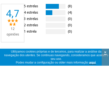
5 estrelas
(8)
4,7
4 estrelas
(4)
3 estrelas
(0)
2 estrelas
(0)
12
1 estrela
(0)
opiniões
×
Utilizamos cookies próprias e de terceiros, para realizar a análise da
12
ver
navegação dos utentes. Se continuas navegando, consideramos que aceitas o
opiniões
seu uso.
<<
<
1
/
2
>
>>
por
Podes mudar a configuração ou obter mais informação
aquí
.
página
Buen material
Rubén
Espanha
16/07/2026