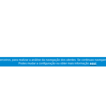
 terceiros, para realizar a análise da navegação dos utentes. Se continuas navega
Podes mudar a configuração ou obter mais informação
aquí
.