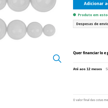
Adicionar a
Produto em estoq
Despesas de envio 
Quer financiar lo 
Até aos 12 meses
S
O valor final das cotas m
Pode escolhê-lo no 
Só precisará do 