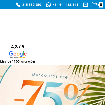
0
215 550 950
+34 611 188 114
4,8 / 5
Mais de
1100
valorações