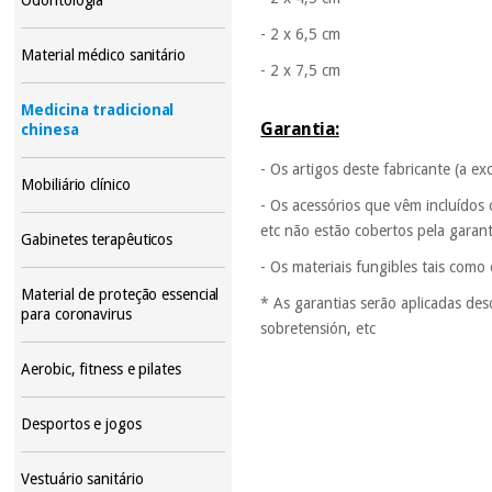
- 2 x 6,5 cm
Material médico sanitário
- 2 x 7,5 cm
Medicina tradicional
Garantia:
chinesa
- Os artigos deste fabricante (a e
Mobiliário clínico
- Os acessórios que vêm incluídos
etc não estão cobertos pela garan
Gabinetes terapêuticos
- Os materiais fungibles tais como
Material de proteção essencial
* As garantias serão aplicadas de
para coronavirus
sobretensión, etc
Aerobic, fitness e pilates
Desportos e jogos
Vestuário sanitário