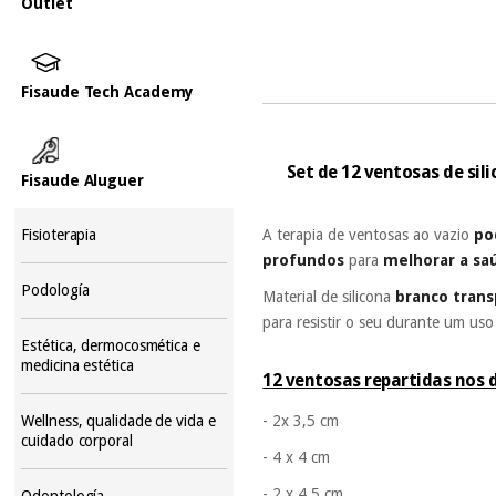
Outlet
Fisaude Tech Academy
Set de 12 ventosas de si
Fisaude Aluguer
A terapia de ventosas ao vazio
po
Fisioterapia
profundos
para
melhorar a sa
Podología
Material de silicona
branco trans
para resistir o seu durante um us
Estética, dermocosmética e
medicina estética
12 ventosas repartidas nos 
Wellness, qualidade de vida e
- 2x 3,5 cm
cuidado corporal
- 4 x 4 cm
- 2 x 4,5 cm
Odontología