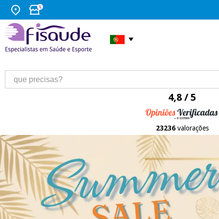
4,8 / 5
23236
valorações