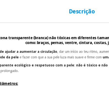
número de cartão
É gratuito para
Descrição
Muito conveni
prestações serão
Sem compromi
sem penalizações
licona transparente (branca) não tóxicas em diferentes tama
como: braços, pernas, ventre, cintura, costas, 
Os seus dados 
incomodaremos pa
de ajudar a aumentar a circulação
, dar um início ao teu ritmo, aume
úde da pele
e fazer com que a sua pele luza mais suave e firme com
uma
parente ecológico e respetuoso com a pele
:
não é tóxico e não
o prolongado.
diâmetros: