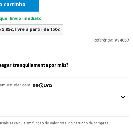
o carrinho
ue. Envio imediato
5,95€, livre a partir de 150€
Referência:
VS4057
e pagar tranquilamente por mês?
em estudar com
ensais se calcula em função do valor total do carrinho de compras.
final do processo de compra, ao escolher o método de pagamento.
seu documento de identificação, número de telemóvel e