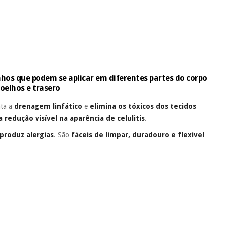
.
 si
porque a SeQura colabora com a Fisaude para que assim seja.
ente
, pois hoje paga apenas 1/3 do valor. As restantes duas
 cobradas no mesmo dia de cada mês.
sso.
Pode adiantar o pagamento total ou parcial quando quiser,
 ou truques.
nhos que podem se aplicar em diferentes partes do corpo
joelhos e trasero
protegidos.
Não vendemos os seus dados a terceiros nem o
ra tentar vender-lhe um crédito pessoal.
nta a
drenagem linfático
e
elimina os tóxicos dos tecidos
 redução visível na aparência de celulitis
.
 produz alergias
. São
fáceis de limpar, duradouro e flexível