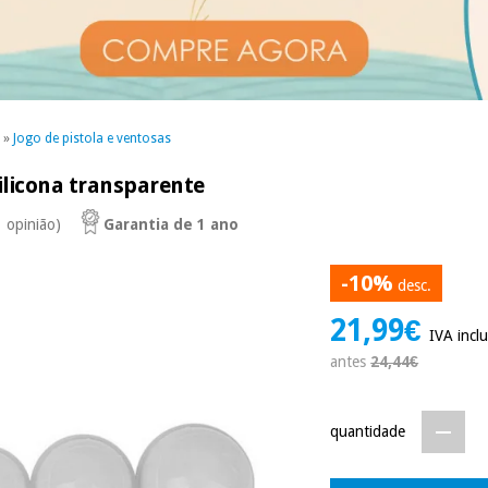
»
Jogo de pistola e ventosas
silicona transparente
1 opinião)
Garantia de 1 ano
-10%
desc.
21,99€
IVA inclu
antes
24,44€
quantidade