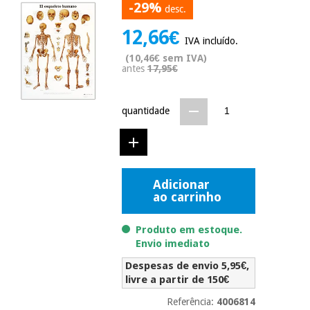
-29%
desc.
Novidades
Material
Medicina
12,66€
médico
tradicional
IVA incluído.
chinesa
sanitário
Novidades
(10,46€ sem IVA)
Ofertas
antes
17,95€
Mobiliário
Medicina
clínico
tradicional
quantidade
Outlet
Ofertas
chinesa
Gabinetes
terapêuticos
Fisaude
Mobiliário
Outlet
Material de
Tech
clínico
Adicionar
proteção
Academy
ao carrinho
essencial
para
Gabinetes
coronavirus
Produto em estoque.
Fisaude
terapêuticos
Envio imediato
Fisaude
Tech
Aluguer
Aerobic,
Despesas de envio 5,95€,
Academy
fitness
livre a partir de 150€
Material de
e
proteção
pilates
Referência:
4006814