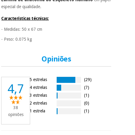
É gratuito para si
especial de qualidade.
porque a SeQura
colabora com a
Instrumental
Características técnicas:
Fisaude para que
cirúrgico
assim seja.
(liquidação)
- Medidas: 50 x 67 cm
Muito
- Peso: 0.075 kg
conveniente
, pois
hoje paga apenas 1/3
do valor. As restantes
duas prestações
Opiniões
serão cobradas no
mesmo dia de cada
mês.
5 estrelas
(29)
Sem
4,7
4 estrelas
(7)
compromisso.
Pode adiantar o
3 estrelas
(1)
pagamento total ou
2 estrelas
(0)
parcial quando
38
quiser, sem
1 estrela
(1)
opiniões
penalizações ou
truques.
Os seus dados