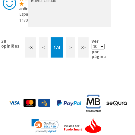
Buena calidad
anônimo
Espanha
11/02/2020
38
ver
opiniões
<<
<
1
/
4
>
>>
por
página