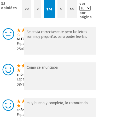
protegidos.
Não
38
ver
vendemos os seus
opiniões
<<
<
1
/
4
>
>>
dados a terceiros
por
nem o
página
incomodaremos para
tentar vender-lhe um
crédito pessoal.
Se envia correctamente pero las letras
son muy pequeñas para poder leerlas.
ALFONSO
Espanha
25/03/2025
Como se anunciaba
anônimo
Espanha
08/11/2023
muy bueno y completo, lo recomiendo
anônimo
Espanha