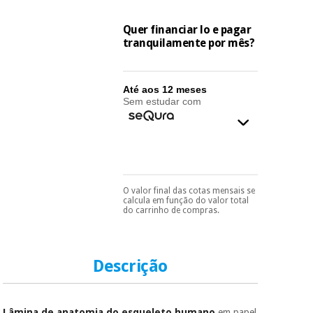
essencial
para
Fisaude
Desportos
Quer financiar lo e pagar
coronavirus
Aluguer
e jogos
tranquilamente por mês?
Vestuário
Aerobic,
sanitário
fitness e
Até aos 12 meses
Sem estudar com
pilates
Veterinária
Desportos
Ortopedia
e jogos
Instrumental
O valor final das cotas mensais se
Pode escolhê-lo no final
calcula em função do valor total
cirúrgico
Vestuário
do processo de compra,
do carrinho de compras.
(liquidação)
ao escolher o método de
sanitário
pagamento.
Só
precisará do seu
documento de
identificação,
Descrição
Veterinária
número de
telemóvel e número
de cartão.
Ortopedia
Lâmina de anatomia do esqueleto humano
em papel