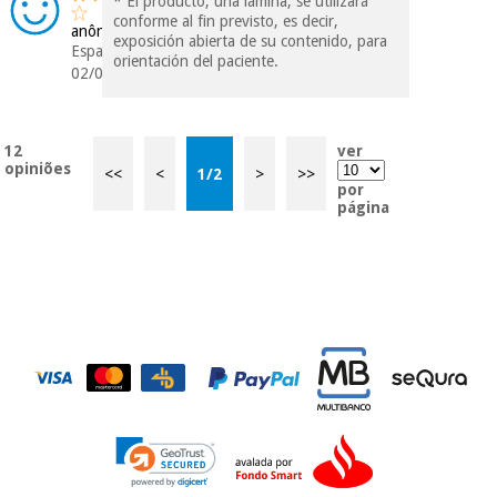
* El producto, una lámina, se utilizará
conforme al fin previsto, es decir,
anônimo
exposición abierta de su contenido, para
Espanha
orientación del paciente.
02/06/2016
12
ver
opiniões
<<
<
1
/
2
>
>>
por
página