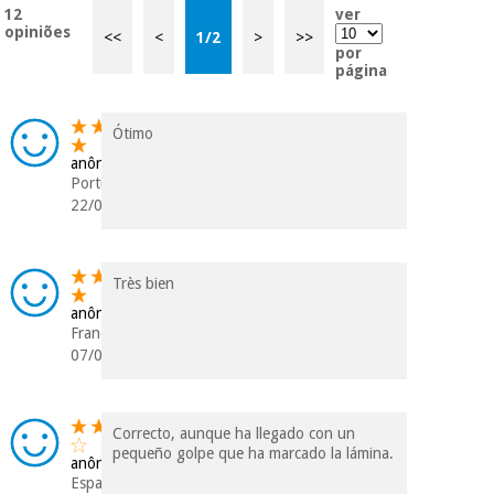
12
ver
dados a terceiros
opiniões
nem o
<<
<
1
/
2
>
>>
por
incomodaremos para
página
tentar vender-lhe um
crédito pessoal.
Ótimo
anônimo
Portugal
22/07/2023
Très bien
anônimo
França
07/02/2022
Correcto, aunque ha llegado con un
pequeño golpe que ha marcado la lámina.
anônimo
Espanha