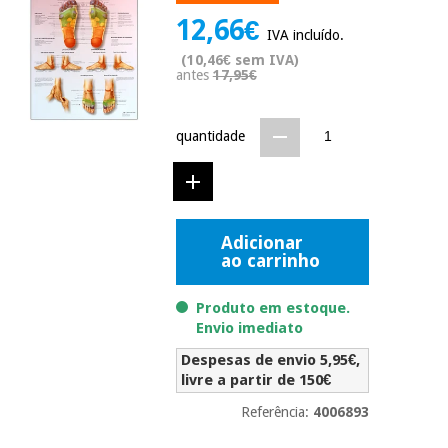
Novidades
12,66€
Material
IVA incluído.
Medicina
médico
tradicional
(10,46€ sem IVA)
chinesa
antes
17,95€
sanitário
Novidades
Ofertas
Mobiliário
quantidade
Medicina
clínico
tradicional
Outlet
Ofertas
chinesa
Gabinetes
terapêuticos
Adicionar
Fisaude
Mobiliário
Outlet
ao carrinho
Material de
Tech
clínico
proteção
Academy
essencial
Produto em estoque.
para
Gabinetes
Envio imediato
coronavirus
Fisaude
terapêuticos
Fisaude
Despesas de envio 5,95€,
Tech
Aluguer
livre a partir de 150€
Aerobic,
Academy
fitness
Material de
Referência:
4006893
e
proteção
pilates