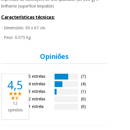
porque a SeQura
brilhante (superfície limpiable)
colabora com a
Fisaude para que
Instrumental
assim seja.
Características técnicas:
cirúrgico
Muito
(liquidação)
- Dimensões: 50 x 67 cm.
conveniente
, pois
hoje paga apenas 1/3
- Peso: 0.075 kg
do valor. As restantes
duas prestações
serão cobradas no
Opiniões
mesmo dia de cada
mês.
Sem
5 estrelas
(7)
compromisso.
4,5
Pode adiantar o
4 estrelas
(4)
pagamento total ou
3 estrelas
(1)
parcial quando
quiser, sem
2 estrelas
(0)
12
penalizações ou
1 estrela
(0)
truques.
opiniões
Os seus dados
protegidos.
Não
vendemos os seus