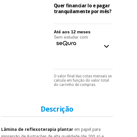
essencial
Quer financiar lo e pagar
para
Fisaude
tranquilamente por mês?
Desportos
coronavirus
Aluguer
e jogos
Até aos 12 meses
Vestuário
Aerobic,
Sem estudar com
sanitário
fitness e
pilates
Veterinária
Desportos
Ortopedia
e jogos
O valor final das cotas mensais se
Pode escolhê-lo no final
calcula em função do valor total
do processo de compra,
Instrumental
do carrinho de compras.
ao escolher o método de
cirúrgico
Vestuário
pagamento.
Só
(liquidação)
sanitário
precisará do seu
documento de
identificação,
Descrição
número de
Veterinária
telemóvel e número
de cartão.
Lâmina de reflexoterapia plantar
em papel para
É gratuito para si
Ortopedia
impressão de ilustrações de alta qualidade (de 200 g) e