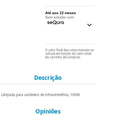
essencial
para
Fisaude
Desportos
coronavirus
Aluguer
Até aos 12 meses
e jogos
Sem estudar com
Vestuário
Aerobic,
sanitário
fitness e
pilates
Veterinária
O valor final das cotas mensais se
Pode escolhê-lo no final
Desportos
calcula em função do valor total
do processo de compra,
Ortopedia
do carrinho de compras.
e jogos
ao escolher o método de
pagamento.
Só
precisará do seu
Instrumental
documento de
cirúrgico
Vestuário
identificação,
Descrição
(liquidação)
número de
sanitário
telemóvel e número
de cartão.
Lâmpada para candeeiro de infravermelhos, 100W.
Veterinária
É gratuito para si
porque a SeQura
colabora com a
Opiniões
Fisaude para que
Ortopedia