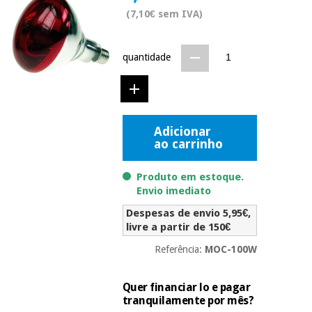
Novidades
(7,10€ sem IVA)
Material
Medicina
médico
tradicional
chinesa
sanitário
Novidades
quantidade
Ofertas
Mobiliário
Medicina
clínico
tradicional
Outlet
Ofertas
chinesa
Adicionar
Gabinetes
ao carrinho
terapêuticos
Fisaude
Mobiliário
Produto em estoque.
Outlet
Material de
Tech
clínico
Envio imediato
proteção
Academy
essencial
Despesas de envio 5,95€,
para
Gabinetes
livre a partir de 150€
coronavirus
Fisaude
terapêuticos
Fisaude
Referência:
MOC-100W
Tech
Aluguer
Aerobic,
Academy
fitness
Material de
Quer financiar lo e pagar
e
proteção
tranquilamente por mês?
pilates