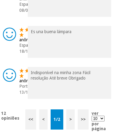
Espanha
08/09/2021
Es una buena lámpara
anônimo
Espanha
18/11/2020
Indisponível na minha zona Fácil
resolução Até breve Obrigado
anônimo
Portugal
13/10/2020
12
ver
opiniões
<<
<
1
/
2
>
>>
por
página