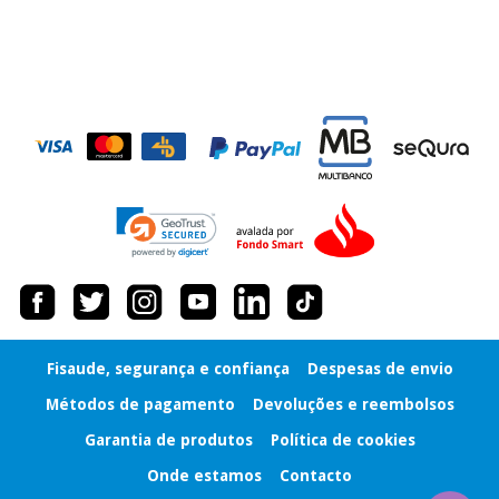
Fisaude, segurança e confiança
Despesas de envio
Métodos de pagamento
Devoluções e reembolsos
Garantia de produtos
Política de cookies
Onde estamos
Contacto