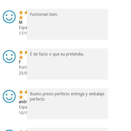
tentar vender-lhe um
crédito pessoal.
Funcionan bien.
M
Espanha
17/12/2024
É de facto o que eu pretendia.
F
Portugal
23/09/2024
Bueno precio perfecto entrega y embalaje
perfecto
anônimo
Espanha
10/12/2023