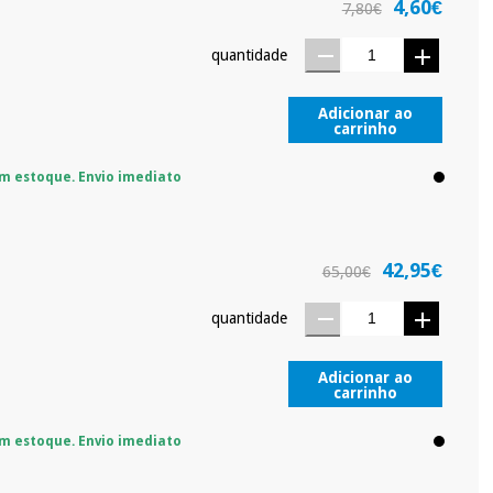
4,60€
sso.
Pode adiantar o pagamento total ou parcial quando quiser,
7,80€
 ou truques.
quantidade
protegidos.
Não vendemos os seus dados a terceiros nem o
ra tentar vender-lhe um crédito pessoal.
Adicionar ao
carrinho
m estoque. Envio imediato
42,95€
65,00€
quantidade
Adicionar ao
carrinho
m estoque. Envio imediato