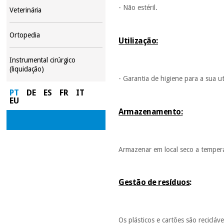
- Não estéril.
Veterinária
Ortopedia
Utilização:
Instrumental cirúrgico
(liquidação)
- Garantia de higiene para a sua u
PT
DE
ES
FR
IT
EU
Armazenamento:
Armazenar em local seco a tempera
Gestão de resíduos
:
Os plásticos e cartões são recicl