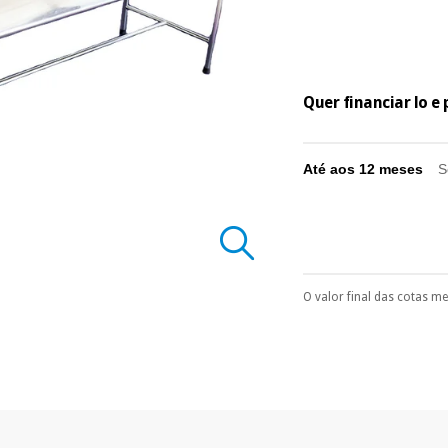
Quer financiar lo 
Até aos 12 meses
S
O valor final das cotas m
Pode escolhê-lo no 
Só precisará do 
número de cartão
É gratuito para
Muito conveni
prestações serão