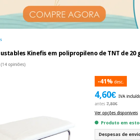
as
justables Kinefis em polipropileno de TNT de 20
(14 opiniões)
-41%
desc.
4,60€
IVA incluíd
antes
7,80€
Ver opções disponiveis
Produto em estoq
Despesas de envio 