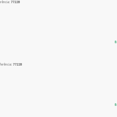
Sem compromi
erência:
7722B
sem penalizações
Os seus dados 
incomodaremos pa
E
ferência:
7722B
E