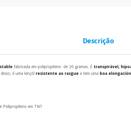
Descrição
ustable
fabricada em polipropileno de 20 gramas. É
transpirável, hipo
 disso, é uma lençól
resistente ao rasgue
e tem uma
boa elongació
de Polipropileno em TNT