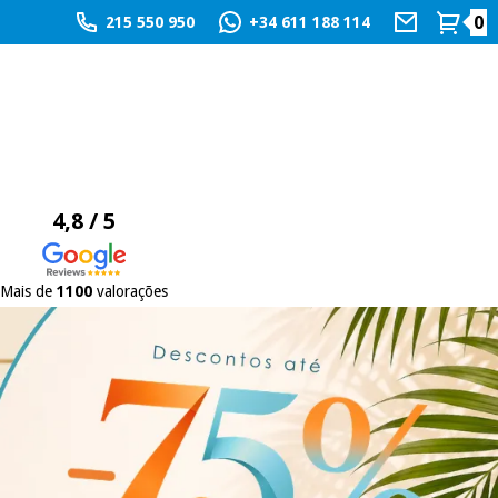
0
215 550 950
+34 611 188 114
4,8 / 5
Mais de
1100
valorações