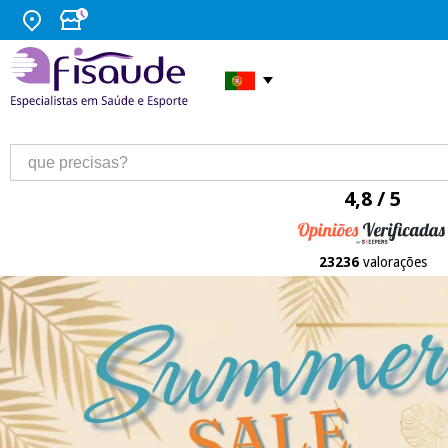
4,8 / 5
23236
valorações