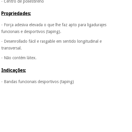
vendemos os seus
- Centro de poliestireno
dados a terceiros
nem o
Propriedades:
incomodaremos para
tentar vender-lhe um
- Força adesiva elevada o que lhe faz apto para ligadurajes
crédito pessoal.
funcionais e desportivos (taping).
- Desenrollado fácil e rasgable em sentido longitudinal e
transversal.
- Não contém látex.
Indicações:
- Bandas funcionais desportivos (taping)