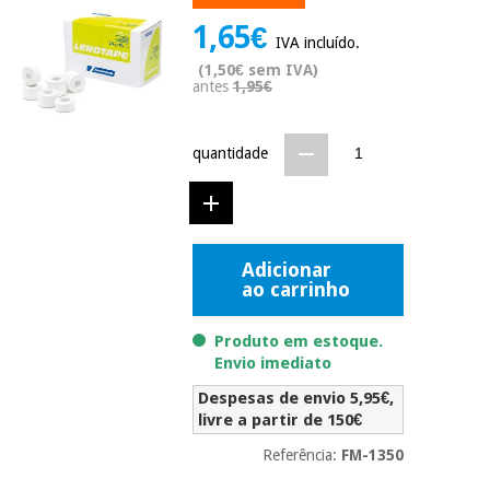
Novidades
1,65€
Material
Medicina
IVA incluído.
médico
tradicional
(1,50€ sem IVA)
chinesa
sanitário
antes
1,95€
Novidades
Ofertas
Mobiliário
Medicina
clínico
quantidade
tradicional
Outlet
Ofertas
chinesa
Gabinetes
terapêuticos
Fisaude
Mobiliário
Adicionar
Outlet
Material de
Tech
ao carrinho
clínico
proteção
Academy
essencial
Produto em estoque.
para
Gabinetes
coronavirus
Envio imediato
Fisaude
terapêuticos
Fisaude
Despesas de envio 5,95€,
Tech
Aluguer
Aerobic,
livre a partir de 150€
Academy
fitness
Material de
e
Referência:
FM-1350
proteção
pilates