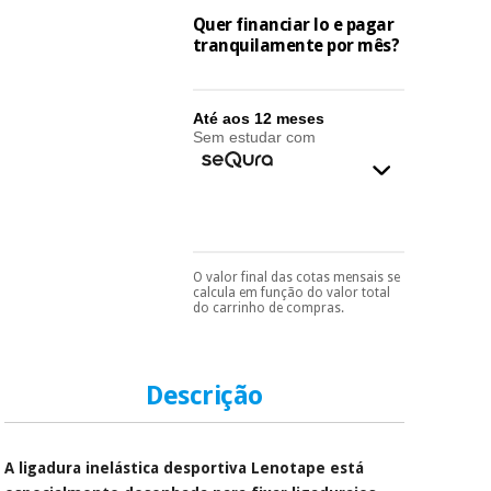
essencial
Quer financiar lo e pagar
para
Fisaude
Desportos
tranquilamente por mês?
coronavirus
Aluguer
e jogos
Vestuário
Aerobic,
Até aos 12 meses
sanitário
Sem estudar com
fitness e
pilates
Veterinária
Desportos
Ortopedia
e jogos
O valor final das cotas mensais se
Pode escolhê-lo no final
calcula em função do valor total
Instrumental
do processo de compra,
do carrinho de compras.
ao escolher o método de
cirúrgico
Vestuário
pagamento.
Só
(liquidação)
sanitário
precisará do seu
documento de
identificação,
Descrição
número de
Veterinária
telemóvel e número
de cartão.
A ligadura inelástica desportiva Lenotape está
Ortopedia
É gratuito para si