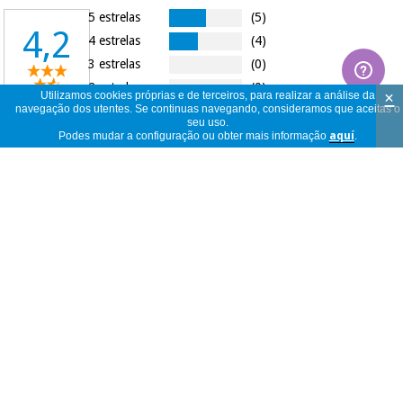
5 estrelas
(5)
4,2
4 estrelas
(4)
3 estrelas
(0)
2 estrelas
(0)
×
Utilizamos cookies próprias e de terceiros, para realizar a análise da
10
navegação dos utentes. Se continuas navegando, consideramos que aceitas o
1 estrela
(1)
opiniões
seu uso.
Podes mudar a configuração ou obter mais informação
aquí
.
Os tapys nestas últimas encomendas vem
com muito pouca cola, descolam
Filipa
rapidamente e acabam por não fazer a
Portugal
proteção necessária. Uso nas minhas duas
05/03/2026
filhas que são Guarda redes e não
estamos a ficar satisfeitos com as últimas
encomendas no
buen producto
José Javier