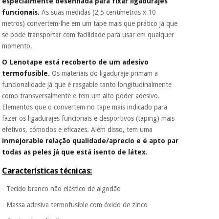
especialmente desenhada para fixar ligadurajes
porque a SeQura
funcionais.
As suas medidas (2,5 centímetros x 10
colabora com a
Fisaude para que
metros) convertem-lhe em um tape mais que prático já que
Instrumental
assim seja.
se pode transportar com facilidade para usar em qualquer
cirúrgico
(liquidação)
momento.
Muito
conveniente
, pois
O Lenotape está recoberto de um adesivo
hoje paga apenas 1/3
do valor. As restantes
termofusible.
Os materiais do ligaduraje primam a
duas prestações
funcionalidade já que é rasgable tanto longitudinalmente
serão cobradas no
como transversalmente e tem um alto poder adesivo.
mesmo dia de cada
Elementos que o convertem no tape mais indicado para
mês.
fazer os ligadurajes funcionais e desportivos (taping) mais
Sem
efetivos, cómodos e eficazes. Além disso, tem uma
compromisso.
inmejorable relação qualidade/aprecio e é apto par
Pode adiantar o
pagamento total ou
todas as peles já que está isento de látex.
parcial quando
quiser, sem
Características técnicas:
penalizações ou
truques.
- Tecido branco não elástico de algodão
Os seus dados
- Massa adesiva termofusible com óxido de zinco
protegidos.
Não