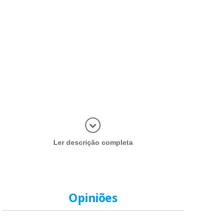
Abrir mais
Ler descrição completa
Opiniões