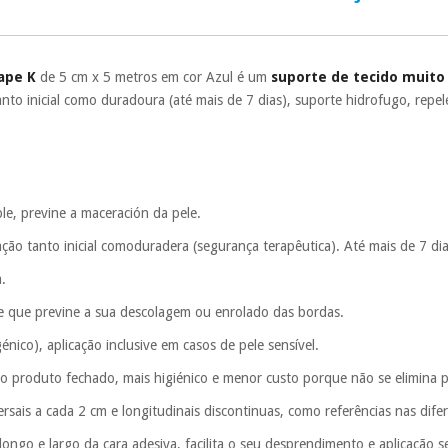
Muito conveni
prestações serão
Sem compromi
tape K
de 5 cm x 5 metros em cor Azul é um
suporte de tecido muit
sem penalizações
tanto inicial como duradoura (até mais de 7 dias), suporte hidrofugo, rep
Os seus dados 
incomodaremos pa
le, previne a maceración da pele.
xação tanto inicial comoduradera (segurança terapêutica). Até mais de 7 dia
a.
ele que previne a sua descolagem ou enrolado das bordas.
génico), aplicação inclusive em casos de pele sensível.
 produto fechado, mais higiénico e menor custo porque não se elimina p
ersais a cada 2 cm e longitudinais discontinuas, como referências nas difer
longo e largo da cara adesiva, facilita o seu desprendimento e aplicação 