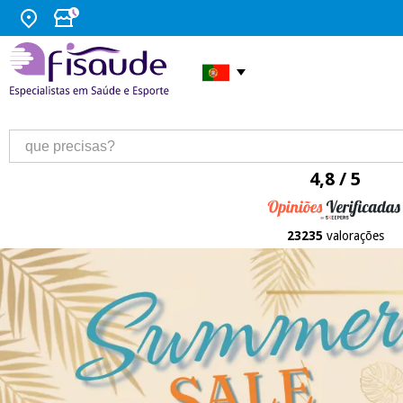
4,8 / 5
23235
valorações