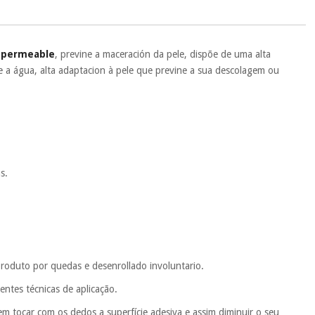
ente
, pois hoje paga apenas 1/3 do valor. As restantes duas
 cobradas no mesmo dia de cada mês.
sso.
Pode adiantar o pagamento total ou parcial quando quiser,
o permeable
, previne a maceración da pele, dispõe de uma alta
 ou truques.
ele a água, alta adaptacion à pele que previne a sua descolagem ou
protegidos.
Não vendemos os seus dados a terceiros nem o
ra tentar vender-lhe um crédito pessoal.
s.
roduto por quedas e desenrollado involuntario.
entes técnicas de aplicação.
sem tocar com os dedos a superfície adesiva e assim diminuir o seu