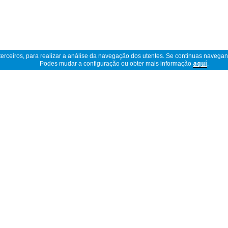
 terceiros, para realizar a análise da navegação dos utentes. Se continuas navega
Podes mudar a configuração ou obter mais informação
aquí
.
Ler descrição completa
Opiniões