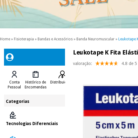
Home
»
Fisioterapia
»
Bandas e Acessórios
»
Banda Neuromuscular
»
Leukotape 
Leukotape K Fita Elást
valoração:
4.8 de 5
Conta
Histórico de
Distribuidores
Pessoal
Encomendas
Categorias
Tecnologias Diferenciais