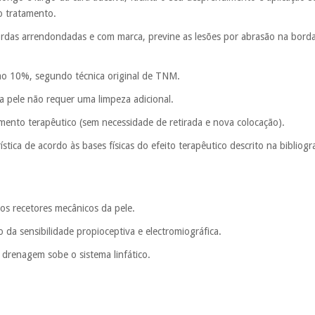
o tratamento.
bordas arrendondadas e com marca, previne as lesões por abrasão na borda
 ao 10%, segundo técnica original de TNM.
, a pele não requer uma limpeza adicional.
mento terapêutico (sem necessidade de retirada e nova colocação).
rística de acordo às bases físicas do efeito terapêutico descrito na bibliogra
os recetores mecânicos da pele.
da sensibilidade propioceptiva e electromiográfica.
 drenagem sobe o sistema linfático.