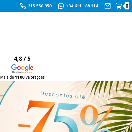
0
215 550 950
+34 611 188 114
4,8 / 5
Mais de
1100
valorações