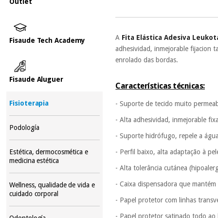
Outlet
A
Fita Elástica Adesiva Leuko
Fisaude Tech Academy
adhesividad, inmejorable fijacion 
enrolado das bordas.
Fisaude Aluguer
Características técnicas:
Fisioterapia
- Suporte de tecido muito permeab
- Alta adhesividad, inmejorable fi
Podología
- Suporte hidrófugo, repele a águ
- Perfil baixo, alta adaptação à p
Estética, dermocosmética e
medicina estética
- Alta tolerância cutánea (hipoaler
- Caixa dispensadora que mantém o
Wellness, qualidade de vida e
cuidado corporal
- Papel protetor com linhas transv
- Papel protetor satinado todo ao 
Odontología