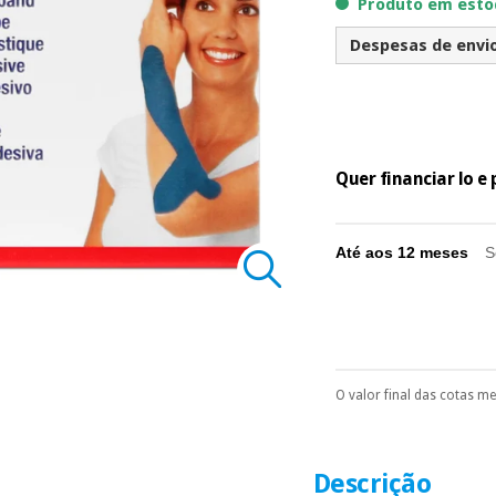
Produto em estoq
Despesas de envio 
Quer financiar lo 
Até aos 12 meses
S
O valor final das cotas m
Pode escolhê-lo no 
Só precisará do 
número de cartão
É gratuito para
Descrição