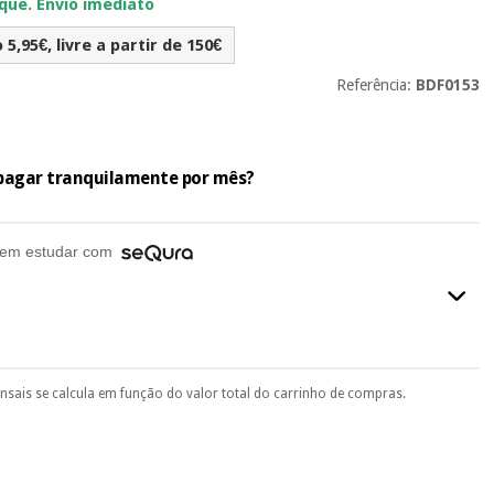
ue. Envio imediato
5,95€, livre a partir de 150€
Referência:
BDF0153
e pagar tranquilamente por mês?
em estudar com
ensais se calcula em função do valor total do carrinho de compras.
final do processo de compra, ao escolher o método de pagamento.
seu documento de identificação, número de telemóvel e
.
 si
porque a SeQura colabora com a Fisaude para que assim seja.