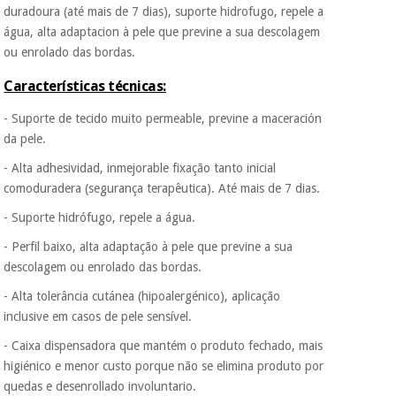
assim seja.
duradoura (até mais de 7 dias), suporte hidrofugo, repele a
água, alta adaptacion à pele que previne a sua descolagem
Muito
Instrumental
conveniente
, pois
ou enrolado das bordas.
cirúrgico
hoje paga apenas 1/3
do valor. As restantes
(liquidação)
Características técnicas:
duas prestações
serão cobradas no
- Suporte de tecido muito permeable, previne a maceración
mesmo dia de cada
da pele.
mês.
- Alta adhesividad, inmejorable fixação tanto inicial
Sem
comoduradera (segurança terapêutica). Até mais de 7 dias.
compromisso.
Pode adiantar o
- Suporte hidrófugo, repele a água.
pagamento total ou
parcial quando
- Perfil baixo, alta adaptação à pele que previne a sua
quiser, sem
descolagem ou enrolado das bordas.
penalizações ou
truques.
- Alta tolerância cutánea (hipoalergénico), aplicação
Os seus dados
inclusive em casos de pele sensível.
protegidos.
Não
vendemos os seus
- Caixa dispensadora que mantém o produto fechado, mais
dados a terceiros
higiénico e menor custo porque não se elimina produto por
nem o
quedas e desenrollado involuntario.
incomodaremos para