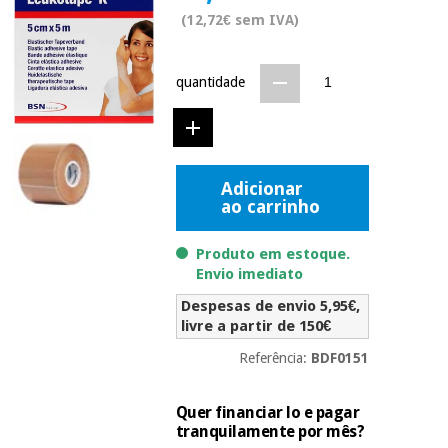
Novidades
(12,72€ sem IVA)
Material
Medicina
médico
tradicional
chinesa
sanitário
Novidades
quantidade
Ofertas
Mobiliário
Medicina
clínico
tradicional
Outlet
Ofertas
chinesa
Adicionar
Gabinetes
ao carrinho
terapêuticos
Fisaude
Mobiliário
Produto em estoque.
Outlet
Material de
Tech
clínico
Envio imediato
proteção
Academy
essencial
Despesas de envio 5,95€,
para
Gabinetes
livre a partir de 150€
coronavirus
Fisaude
terapêuticos
Fisaude
Referência:
BDF0151
Tech
Aluguer
Aerobic,
Academy
fitness
Material de
Quer financiar lo e pagar
e
proteção
tranquilamente por mês?
pilates