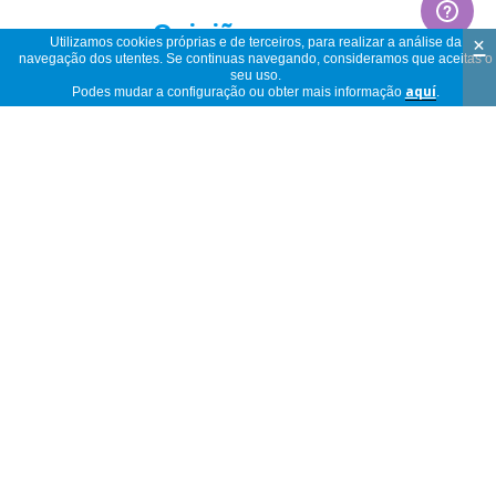
Opiniões
×
Utilizamos cookies próprias e de terceiros, para realizar a análise da
navegação dos utentes. Se continuas navegando, consideramos que aceitas o
seu uso.
Podes mudar a configuração ou obter mais informação
aquí
.
5 estrelas
(4)
4,6
4 estrelas
(3)
3 estrelas
(0)
2 estrelas
(0)
7
1 estrela
(0)
opiniões
La goma se pega al tejido
Beatriz
Espanha
03/07/2026
Latex free, gracias por darnos