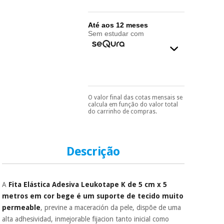
essencial
para
Fisaude
Desportos
coronavirus
Aluguer
Até aos 12 meses
e jogos
Sem estudar com
Vestuário
Aerobic,
sanitário
fitness e
pilates
Veterinária
O valor final das cotas mensais se
Pode escolhê-lo no final
Desportos
calcula em função do valor total
do processo de compra,
Ortopedia
do carrinho de compras.
e jogos
ao escolher o método de
pagamento.
Só
precisará do seu
Instrumental
documento de
cirúrgico
Vestuário
identificação,
Descrição
(liquidação)
número de
sanitário
telemóvel e número
de cartão.
A
Fita Elástica Adesiva Leukotape K de 5 cm x 5
Veterinária
É gratuito para si
metros em cor bege é um suporte de tecido muito
porque a SeQura
permeable
, previne a maceración da pele, dispõe de uma
colabora com a
Fisaude para que
Ortopedia
alta adhesividad, inmejorable fijacion tanto inicial como