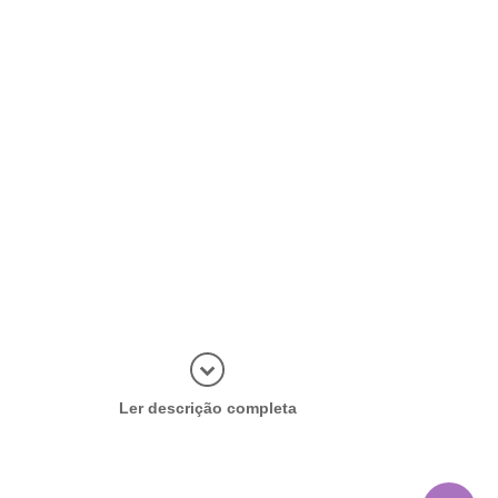
Abrir mais
Ler descrição completa