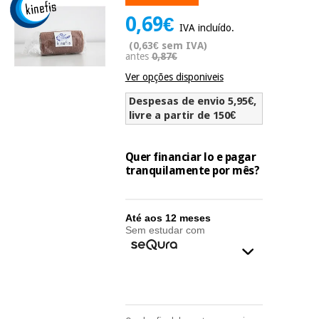
Novidades
0,69€
Material
Medicina
IVA incluído.
médico
tradicional
(0,63€ sem IVA)
chinesa
sanitário
antes
0,87€
Novidades
Ofertas
Ver opções disponiveis
Mobiliário
Medicina
clínico
Despesas de envio 5,95€,
tradicional
livre a partir de 150€
Outlet
Ofertas
chinesa
Gabinetes
terapêuticos
Quer financiar lo e pagar
tranquilamente por mês?
Fisaude
Mobiliário
Outlet
Material de
Tech
clínico
proteção
Academy
essencial
Até aos 12 meses
para
Sem estudar com
Gabinetes
coronavirus
Fisaude
terapêuticos
Fisaude
Tech
Aluguer
Aerobic,
Academy
fitness
Material de
e
proteção
pilates