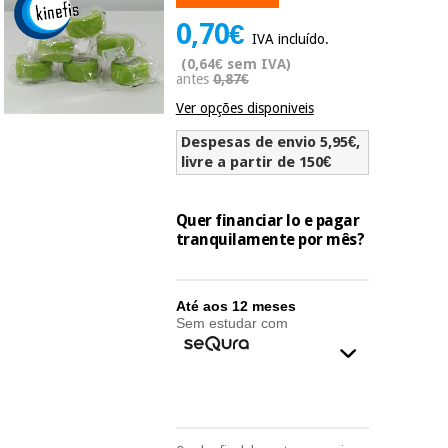
Novidades
0,70€
Material
Medicina
IVA incluído.
médico
tradicional
(0,64€ sem IVA)
chinesa
sanitário
antes
0,87€
Novidades
Ofertas
Ver opções disponiveis
Mobiliário
Medicina
clínico
Despesas de envio 5,95€,
tradicional
livre a partir de 150€
Outlet
Ofertas
chinesa
Gabinetes
terapêuticos
Quer financiar lo e pagar
tranquilamente por mês?
Fisaude
Mobiliário
Outlet
Material de
Tech
clínico
proteção
Academy
essencial
Até aos 12 meses
para
Sem estudar com
Gabinetes
coronavirus
Fisaude
terapêuticos
Fisaude
Tech
Aluguer
Aerobic,
Academy
fitness
Material de
e
proteção
pilates