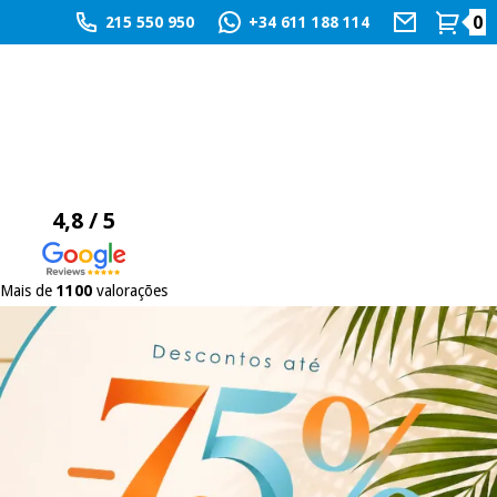
0
215 550 950
+34 611 188 114
4,8 / 5
Mais de
1100
valorações