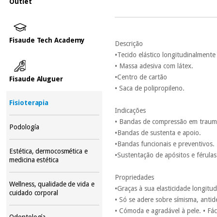
Outlet
Fisaude Tech Academy
Descrição
•Tecido elástico longitudinalment
• Massa adesiva com látex.
•Centro de cartão
Fisaude Aluguer
• Saca de polipropileno.
Fisioterapia
Indicações
• Bandas de compressão em trauma
Podología
•Bandas de sustenta e apoio.
•Bandas funcionais e preventivos.
Estética, dermocosmética e
•Sustentação de apósitos e férulas
medicina estética
Propriedades
Wellness, qualidade de vida e
•Graças à sua elasticidade longit
cuidado corporal
• Só se adere sobre símisma, anti
• Cómoda e agradável à pele. • Fáci
Odontología