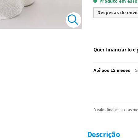
Produto em estoq
Despesas de envio 
Quer financiar lo 
Até aos 12 meses
S
O valor final das cotas m
Pode escolhê-lo no 
Só precisará do 
número de cartão
É gratuito para
Descrição