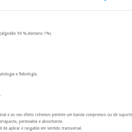
Muito conveni
prestações serão
Sem compromi
sem penalizações
e (algodão 99 %,elastano 1%)
Os seus dados 
incomodaremos pa
tologia e flebología.
.
udinal e ao seu efeito cohesivo permite um banda compresivo ou de suport
derrapante, permeable e absorbente.
l de aplicar e rasgable em sentido transversal.