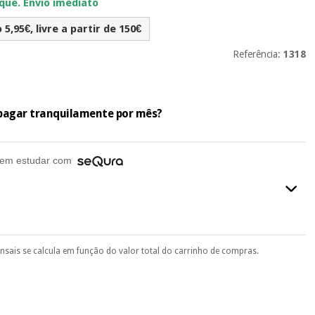
ue. Envio imediato
5,95€, livre a partir de 150€
Referência:
1318
e pagar tranquilamente por mês?
em estudar com
ensais se calcula em função do valor total do carrinho de compras.
final do processo de compra, ao escolher o método de pagamento.
seu documento de identificação, número de telemóvel e
.
 si
porque a SeQura colabora com a Fisaude para que assim seja.