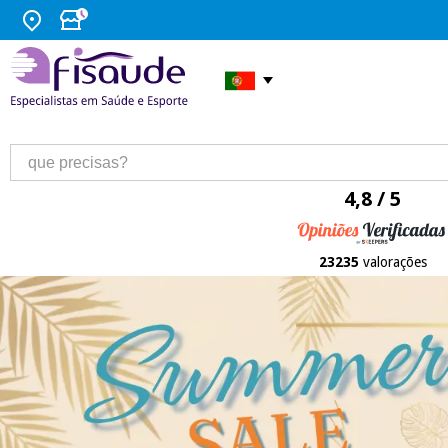
4,8 / 5
23235
valorações