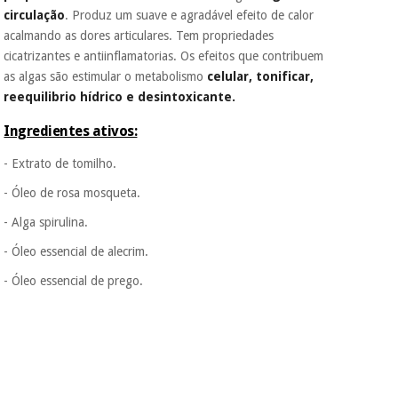
Muito
circulação
. Produz um suave e agradável efeito de calor
conveniente
, pois
acalmando as dores articulares. Tem propriedades
hoje paga apenas 1/3
Instrumental
cicatrizantes e antiinflamatorias. Os efeitos que contribuem
do valor. As restantes
cirúrgico
duas prestações
as algas são estimular o metabolismo
celular, tonificar,
(liquidação)
serão cobradas no
reequilibrio hídrico e desintoxicante.
mesmo dia de cada
mês.
Ingredientes ativos:
Sem
- Extrato de tomilho.
compromisso.
Pode adiantar o
- Óleo de rosa mosqueta.
pagamento total ou
parcial quando
- Alga spirulina.
quiser, sem
penalizações ou
- Óleo essencial de alecrim.
truques.
- Óleo essencial de prego.
Os seus dados
protegidos.
Não
vendemos os seus
dados a terceiros
nem o
incomodaremos para
tentar vender-lhe um