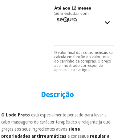
essencial
para
Até aos 12 meses
Fisaude
Desportos
Sem estudar com
coronavirus
Aluguer
e jogos
Vestuário
Aerobic,
sanitário
fitness e
pilates
O valor final das cotas mensais se
Veterinária
Pode escolhê-lo no final
calcula em função do valor total
do processo de compra,
do carrinho de compras. O preço
ao escolher o método de
Desportos
aqui mostrado corresponde
Ortopedia
pagamento.
Só
apenas a este artigo.
e jogos
precisará do seu
documento de
identificação,
Instrumental
número de
cirúrgico
Vestuário
Descrição
telemóvel e número
(liquidação)
sanitário
de cartão.
É gratuito para si
O Lodo Preto
está especialmente pensado para levar a
porque a SeQura
Veterinária
colabora com a
cabo massagems de carácter terapêutico e relajante já que
Fisaude para que
graças aos seus ingredientes ativos
siene
assim seja.
Ortopedia
propriedades antirreumáticas
e consegue
regular a