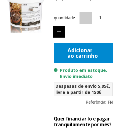
Novidades
Material
Medicina
médico
tradicional
quantidade
chinesa
sanitário
Novidades
Ofertas
Mobiliário
Medicina
clínico
tradicional
Adicionar
Outlet
Ofertas
chinesa
ao carrinho
Gabinetes
terapêuticos
Produto em estoque.
Fisaude
Mobiliário
Envio imediato
Outlet
Material de
Tech
clínico
proteção
Academy
Despesas de envio 5,95€,
essencial
livre a partir de 150€
para
Gabinetes
coronavirus
Referência:
FN
Fisaude
terapêuticos
Fisaude
Tech
Aluguer
Aerobic,
Quer financiar lo e pagar
Academy
fitness
tranquilamente por mês?
Material de
e
proteção
pilates