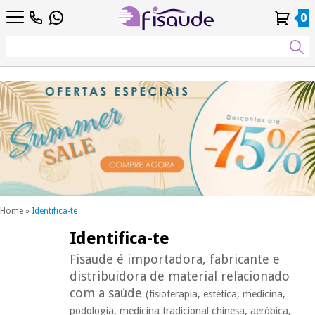
PT
Fisioterapia
0
4,8
4,8
DE
/ 5
/ 5
Tecnologias
ES
Conta
Histórico de
Distribuidores
Diferenciais
FR
Pessoal
Encomendas
Podología
IT
EU
Estética,
dermocosmética
Fisaude
e medicina
Ocasião
estética
Wellness,
SUMMER
qualidade
SALE
de vida e
cuidado
corporal
Home
»
Identifica-te
Os
Identifica-te
Odontología
nossos
Fisaude é importadora, fabricante e
produtos
Kinefis
distribuidora de material relacionado
Material
com a saúde
médico
(fisioterapia, estética, medicina,
sanitário
podologia, medicina tradicional chinesa, aeróbica,