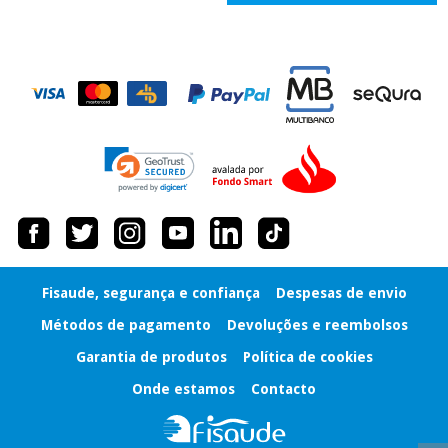
Desportos
e jogos
Vestuário
sanitário
Veterinária
Ortopedia
Instrumental
cirúrgico
Fisaude, segurança e confiança
Despesas de envio
(liquidação)
Métodos de pagamento
Devoluções e reembolsos
Garantia de produtos
Política de cookies
Onde estamos
Contacto