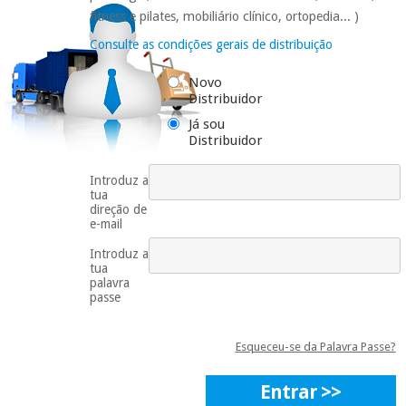
Novidades
fitness e pilates, mobiliário clínico, ortopedia... )
Medicina
Consulte as condições gerais de distribuição
tradicional
chinesa
Ofertas
Novo
Distribuidor
Mobiliário
Já sou
clínico
Distribuidor
Outlet
Gabinetes
Introduz a
terapêuticos
tua
direção de
Fisaude
e-mail
Material de
Tech
proteção
Academy
Introduz a
essencial
tua
palavra
para
passe
coronavirus
Fisaude
Aluguer
Aerobic,
Esqueceu-se da Palavra Passe?
fitness
e
Entrar >>
pilates