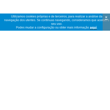
×
Utilizamos cookies próprias e de terceiros, para realizar a análise da
navegação dos utentes. Se continuas navegando, consideramos que aceitas o
seu uso.
Podes mudar a configuração ou obter mais informação
aquí
.