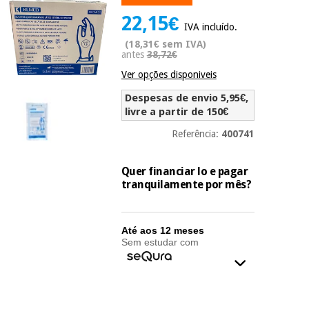
Novidades
22,15€
Material
Medicina
IVA incluído.
médico
tradicional
(18,31€ sem IVA)
chinesa
sanitário
antes
38,72€
Novidades
Ofertas
Ver opções disponiveis
Mobiliário
Medicina
clínico
Despesas de envio 5,95€,
tradicional
livre a partir de 150€
Outlet
Ofertas
chinesa
Gabinetes
Referência:
400741
terapêuticos
Fisaude
Mobiliário
Quer financiar lo e pagar
Outlet
Material de
Tech
clínico
tranquilamente por mês?
proteção
Academy
essencial
para
Gabinetes
coronavirus
Até aos 12 meses
Fisaude
terapêuticos
Sem estudar com
Fisaude
Tech
Aluguer
Aerobic,
Academy
fitness
Material de
e
proteção
pilates