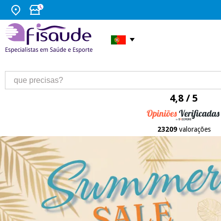
4,8 / 5
23209
valorações