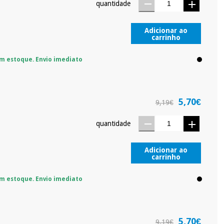
quantidade
ra tentar vender-lhe um crédito pessoal.
Adicionar ao
carrinho
m estoque. Envio imediato
5,70€
9,19€
quantidade
Adicionar ao
carrinho
m estoque. Envio imediato
5,70€
9,19€