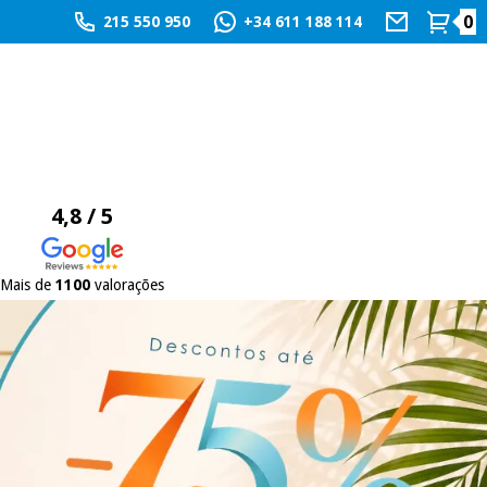
0
215 550 950
+34 611 188 114
4,8 / 5
Mais de
1100
valorações