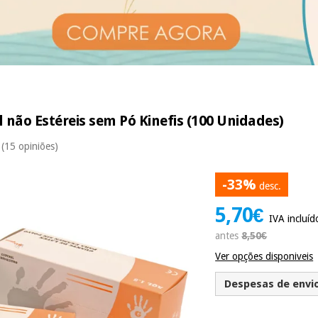
 não Estéreis sem Pó Kinefis (100 Unidades)
(15 opiniões)
-33%
desc.
5,70€
IVA incluíd
antes
8,50€
Ver opções disponiveis
Despesas de envio 