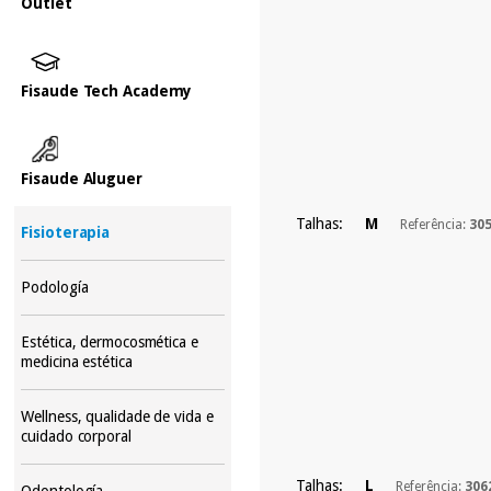
Outlet
Fisaude Tech Academy
Fisaude Aluguer
Talhas:
M
Referência:
30
Fisioterapia
Podología
Estética, dermocosmética e
medicina estética
Wellness, qualidade de vida e
cuidado corporal
Talhas:
L
Referência:
306
Odontología