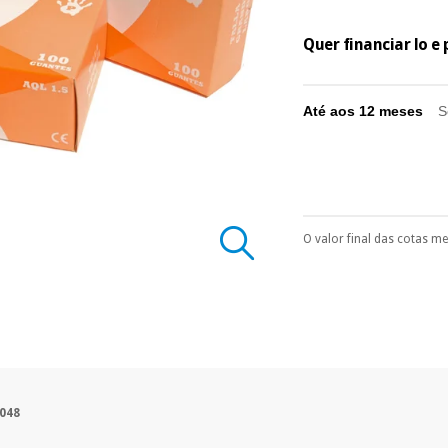
Quer financiar lo 
Até aos 12 meses
S
O valor final das cotas m
Pode escolhê-lo no 
Só precisará do 
número de cartão
É gratuito para
Muito conveni
prestações serão
Sem compromi
048
sem penalizações
Os seus dados 