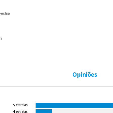
entário
03
Opiniões
5 estrelas
4 estrelas