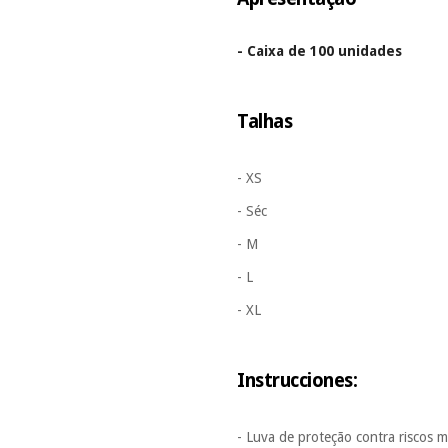
- Caixa de 100 unidades
Talhas
- XS
- Séc
- M
- L
- XL
I
nstrucciones
:
- Luva de proteção contra riscos 