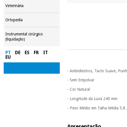
Veterinária
Ortopedia
Instrumental cirúrgico
(liquidação)
PT
DE
ES
FR
IT
EU
- Ambidiestros, Tacto Suave, Pun
- Sem Empolvar
- Cor Natural
- Longitude da Luva 240 mm
- Peso Médio em Talha Média 5.8 
Apresentação