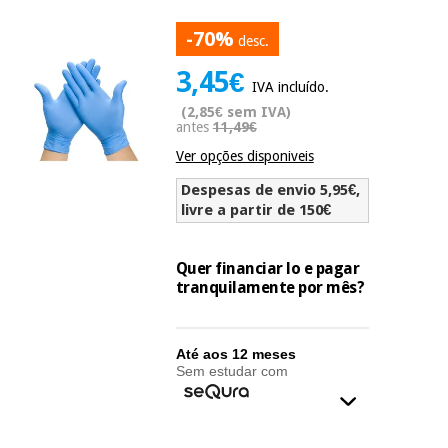
Novidades
Material
-70%
Medicina
desc.
médico
tradicional
chinesa
3,45€
sanitário
Novidades
IVA incluído.
Ofertas
(2,85€ sem IVA)
Mobiliário
antes
11,49€
Medicina
clínico
Ver opções disponiveis
tradicional
Outlet
Ofertas
chinesa
Despesas de envio 5,95€,
Gabinetes
terapêuticos
livre a partir de 150€
Fisaude
Mobiliário
Outlet
Material de
Tech
clínico
Quer financiar lo e pagar
proteção
Academy
tranquilamente por mês?
essencial
para
Gabinetes
coronavirus
Fisaude
terapêuticos
Fisaude
Até aos 12 meses
Tech
Sem estudar com
Aluguer
Aerobic,
Academy
fitness
Material de
e
proteção
pilates