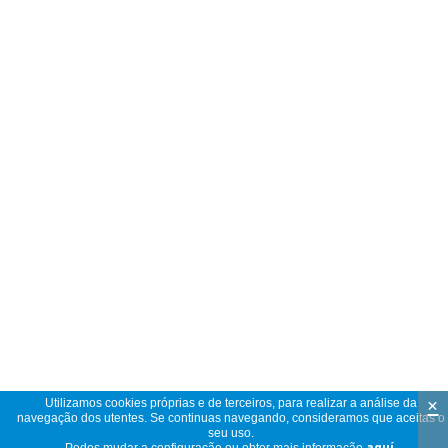
×
Utilizamos cookies próprias e de terceiros, para realizar a análise da
navegação dos utentes. Se continuas navegando, consideramos que aceitas o
seu uso.