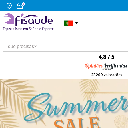
4,8 / 5
23209
valorações