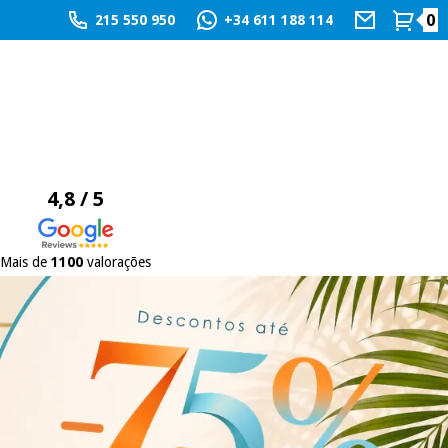
0
215 550 950
+34 611 188 114
4,8 / 5
Mais de
1100
valorações