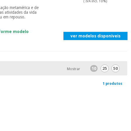
( IVA incl. 10%)
zação metamérica e de
as atividades da vida
 ou em repouso.
nforme modelo
ver modelos disponíveis
10
25
50
Mostrar
1 produtos