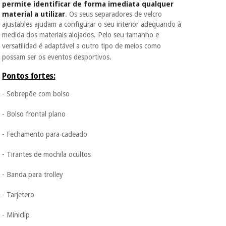
Fisaude para que
permite identificar de forma imediata qualquer
assim seja.
material a utilizar
. Os seus separadores de velcro
ajustables ajudam a configurar o seu interior adequando à
Instrumental
Muito
medida dos materiais alojados.
Pelo seu tamanho e
cirúrgico
conveniente
, pois
versatilidad é adaptável a outro tipo de meios como
hoje paga apenas 1/3
(liquidação)
do valor. As restantes
possam ser os eventos desportivos.
duas prestações
serão cobradas no
Pontos fortes:
mesmo dia de cada
mês.
- Sobrepõe com bolso
Sem
- Bolso frontal plano
compromisso.
Pode adiantar o
- Fechamento para cadeado
pagamento total ou
parcial quando
quiser, sem
- Tirantes de mochila ocultos
penalizações ou
truques.
- Banda para trolley
Os seus dados
- Tarjetero
protegidos.
Não
vendemos os seus
- Miniclip
dados a terceiros
nem o