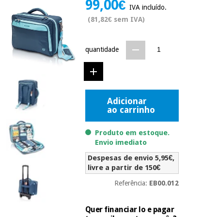
99,00€
Novidades
IVA incluído.
Material
Medicina
(81,82€ sem IVA)
médico
tradicional
chinesa
sanitário
Novidades
Ofertas
quantidade
Mobiliário
Medicina
clínico
tradicional
Outlet
Ofertas
chinesa
Gabinetes
Adicionar
terapêuticos
ao carrinho
Fisaude
Mobiliário
Outlet
Material de
Tech
clínico
Produto em estoque.
proteção
Academy
Envio imediato
essencial
para
Gabinetes
Despesas de envio 5,95€,
coronavirus
Fisaude
terapêuticos
livre a partir de 150€
Fisaude
Tech
Aluguer
Referência:
EB00.012
Aerobic,
Academy
fitness
Material de
e
proteção
Quer financiar lo e pagar
pilates