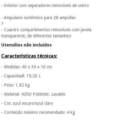
incomodaremos para
- Interior com separadores removíveis de velcro
tentar vender-lhe um
crédito pessoal.
- Ampulario isotérmico para 28 ampollas
?
- Cuantro compartimentos removíveis com janela
transparente, de diferentes tamanhos
Utensílios não incluídos
Características técnicas:
- Medidas:
40 x 30 x 16 cm
- Capacidadl: 19,20 L
- Peso
: 1.82 kg
- Material: 420D Poliéster. Lavable
- Cor: azul escuro/azul claro
- Conteúdo máximo recomendado: 4 kg