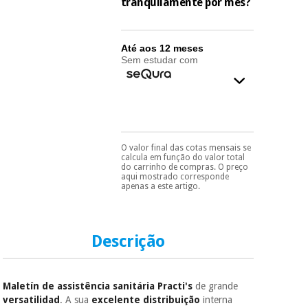
essencial
tranquilamente por mês?
para
Fisaude
Desportos
coronavirus
Aluguer
e jogos
Até aos 12 meses
Sem estudar com
Vestuário
Aerobic,
sanitário
fitness e
pilates
Veterinária
Desportos
O valor final das cotas mensais se
Pode escolhê-lo no final
Ortopedia
calcula em função do valor total
e jogos
do processo de compra,
do carrinho de compras. O preço
ao escolher o método de
aqui mostrado corresponde
pagamento.
Só
apenas a este artigo.
Instrumental
precisará do seu
cirúrgico
Vestuário
documento de
(liquidação)
sanitário
identificação,
número de
Descrição
telemóvel e número
de cartão.
Veterinária
É gratuito para si
Maletín de assistência sanitária Practi's
de grande
porque a SeQura
versatilidad
. A sua
excelente distribuição
interna
colabora com a
Ortopedia