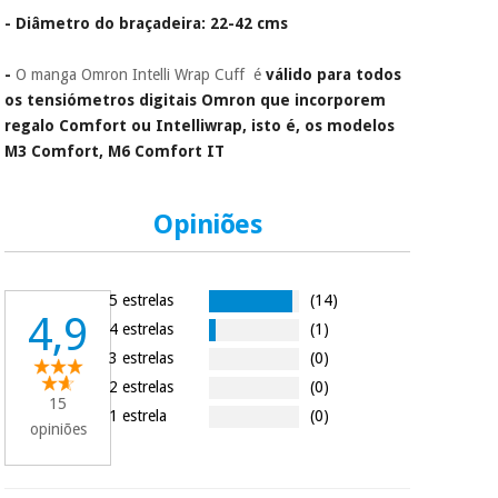
colabora com a
- Diâmetro do braçadeira: 22-42 cms
Fisaude para que
assim seja.
Instrumental
-
O manga Omron Intelli Wrap Cuff é
válido para todos
cirúrgico
Muito
os tensiómetros digitais Omron que incorporem
(liquidação)
conveniente
, pois
regalo Comfort ou Intelliwrap, isto é, os modelos
hoje paga apenas 1/3
do valor. As restantes
M3 Comfort, M6 Comfort IT
duas prestações
serão cobradas no
mesmo dia de cada
Opiniões
mês.
Sem
compromisso.
5 estrelas
(14)
Pode adiantar o
4,9
pagamento total ou
4 estrelas
(1)
parcial quando
3 estrelas
(0)
quiser, sem
penalizações ou
2 estrelas
(0)
15
truques.
1 estrela
(0)
opiniões
Os seus dados
protegidos.
Não
vendemos os seus