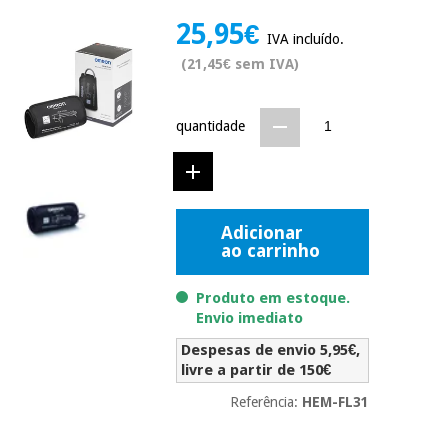
Novidades
25,95€
Material
Medicina
IVA incluído.
médico
tradicional
(21,45€ sem IVA)
chinesa
sanitário
Novidades
Ofertas
Mobiliário
quantidade
Medicina
clínico
tradicional
Outlet
Ofertas
chinesa
Gabinetes
terapêuticos
Adicionar
Fisaude
Mobiliário
ao carrinho
Outlet
Material de
Tech
clínico
proteção
Academy
essencial
Produto em estoque.
para
Envio imediato
Gabinetes
coronavirus
Fisaude
terapêuticos
Despesas de envio 5,95€,
Fisaude
Tech
livre a partir de 150€
Aluguer
Aerobic,
Academy
fitness
Referência:
HEM-FL31
Material de
e
proteção
pilates