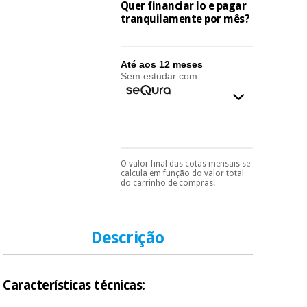
essencial
Quer financiar lo e pagar
para
tranquilamente por mês?
Fisaude
Desportos
coronavirus
Aluguer
e jogos
Até aos 12 meses
Vestuário
Aerobic,
Sem estudar com
sanitário
fitness e
pilates
Veterinária
Desportos
Ortopedia
e jogos
O valor final das cotas mensais se
Pode escolhê-lo no final
calcula em função do valor total
do processo de compra,
do carrinho de compras.
Instrumental
ao escolher o método de
cirúrgico
pagamento.
Só
Vestuário
precisará do seu
(liquidação)
sanitário
documento de
identificação,
Descrição
número de
telemóvel e número
Veterinária
de cartão.
Características técnicas:
É gratuito para si
Ortopedia
porque a SeQura