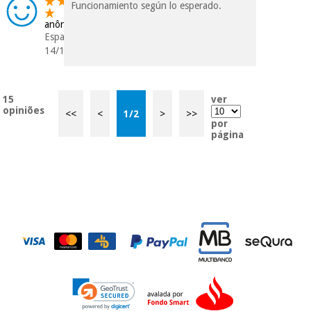
Funcionamiento según lo esperado.
anônimo
Espanha
14/12/2022
15
ver
opiniões
<<
<
1
/
2
>
>>
por
página