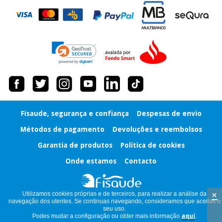
Fisaude, segurança e confiança
Despesas de envio
Métodos de pagamento
Devoluções e reembolsos
Garantia de produtos
Política de cookies
Onde estamos
Contacto
×
Utilizamos cookies próprias e de terceiros, para realizar a análise da
navegação dos utentes. Se continuas navegando, consideramos que aceitas o
seu uso.
Podes mudar a configuração ou obter mais informação
aquí
.