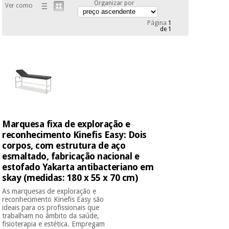
Organizar por
Ver como
Novidades
Material
Medicina
Página
1
médico
tradicional
de 1
chinesa
sanitário
Novidades
Ofertas
Mobiliário
Medicina
clínico
tradicional
Outlet
Ofertas
chinesa
Gabinetes
terapêuticos
Marquesa fixa de exploração e
Fisaude
Mobiliário
Outlet
Material de
Tech
reconhecimento Kinefis Easy: Dois
clínico
proteção
Academy
corpos, com estrutura de aço
essencial
esmaltado, fabricação nacional e
para
Gabinetes
estofado Yakarta antibacteriano em
coronavirus
Fisaude
terapêuticos
skay (medidas: 180 x 55 x 70 cm)
Fisaude
Tech
Aluguer
As marquesas de exploração e
Aerobic,
Academy
reconhecimento Kinefis Easy são
fitness
ideais para os profissionais que
Material de
e
trabalham no âmbito da saúde,
proteção
pilates
fisioterapia e estética. Empregam