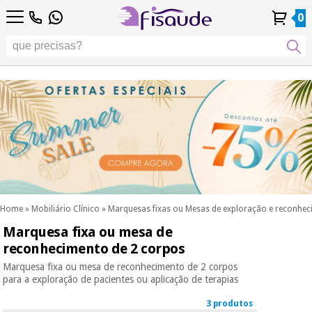
PT
PT
Fisioterapia
Fisioterapia
0
4,8
4,8
4,8
DE
DE
/ 5
/ 5
/ 5
Tecnologias
Tecnologias
ES
ES
Conta
Conta
Histórico de
Histórico de
Distribuidores
Distribuidores
Diferenciais
FR
FR
Pessoal
Pessoal
Encomendas
Encomendas
Diferenciais
Podología
IT
IT
Podología
EU
EU
Estética,
dermocosmética
Fisaude
Estética,
e medicina
Fisaude
Ocasião
dermocosmética
estética
Ocasião
e medicina
estética
Wellness,
SUMMER
qualidade
SALE
de vida e
SUMMER
Wellness,
cuidado
SALE
qualidade
corporal
Home
»
Mobiliário Clínico
»
Marquesas fixas ou Mesas de exploração e reconhe
de vida e
Marquesa fixa ou mesa de
Os
cuidado
Odontología
nossos
reconhecimento de 2 corpos
corporal
produtos
Os
Marquesa fixa ou mesa de reconhecimento de 2 corpos
Kinefis
Material
nossos
para a exploração de pacientes ou aplicação de terapias
médico
Odontología
produtos
sanitário
3 produtos
Kinefis