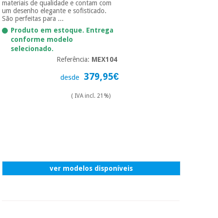
essencial
materiais de qualidade e contam com
um desenho elegante e sofisticado.
para
Fisaude
Desportos
São perfeitas para ...
coronavirus
Aluguer
e jogos
Produto em estoque. Entrega
conforme modelo
selecionado.
Vestuário
Aerobic,
Referência:
MEX104
sanitário
fitness e
pilates
379,95€
desde
Veterinária
( IVA incl. 21%)
Desportos
Ortopedia
e jogos
Instrumental
cirúrgico
Vestuário
(liquidação)
sanitário
ver modelos disponíveis
Veterinária
Ortopedia