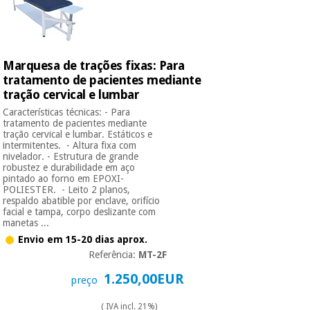
Instrumental
cirúrgico
Marquesa de trações fixas: Para
(liquidação)
tratamento de pacientes mediante
tração cervical e lumbar
Características técnicas: - Para
tratamento de pacientes mediante
tração cervical e lumbar. Estáticos e
intermitentes. - Altura fixa com
nivelador. - Estrutura de grande
robustez e durabilidade em aço
pintado ao forno em EPOXI-
POLIESTER. - Leito 2 planos,
respaldo abatible por enclave, orifício
facial e tampa, corpo deslizante com
manetas ...
Envio em 15-20 dias aprox.
Referência:
MT-2F
1.250,00EUR
preço
( IVA incl. 21%)