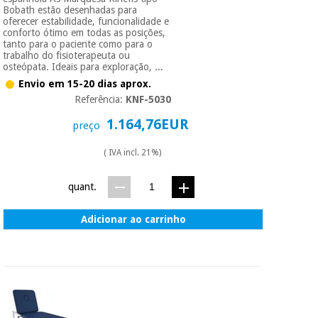
essencial
Bobath estão desenhadas para
para
Fisaude
oferecer estabilidade, funcionalidade e
Desportos
coronavirus
conforto ótimo em todas as posições,
Aluguer
e jogos
tanto para o paciente como para o
trabalho do fisioterapeuta ou
osteópata. Ideais para exploração, ...
Vestuário
Aerobic,
Envio em 15-20 dias aprox.
sanitário
fitness e
Referência:
KNF-5030
pilates
1.164,76EUR
Veterinária
preço
Desportos
( IVA incl. 21%)
Ortopedia
e jogos
quant.
Instrumental
cirúrgico
Vestuário
(liquidação)
Adicionar ao carrinho
sanitário
Veterinária
Ortopedia