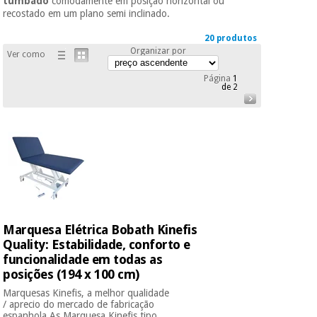
tumbado
comodamente em posição horizontal ou
Novidades
recostado em um plano semi inclinado.
Material
Medicina
médico
tradicional
20 produtos
chinesa
Organizar por
sanitário
Ver como
Novidades
Ofertas
Página
1
Mobiliário
de 2
Medicina
clínico
tradicional
Outlet
Ofertas
chinesa
Gabinetes
terapêuticos
Fisaude
Mobiliário
Outlet
Material de
Tech
clínico
proteção
Academy
essencial
para
Marquesa Elétrica Bobath Kinefis
Gabinetes
coronavirus
Quality: Estabilidade, conforto e
Fisaude
terapêuticos
Fisaude
funcionalidade em todas as
Tech
Aluguer
Aerobic,
posições (194 x 100 cm)
Academy
fitness
Material de
Marquesas Kinefis, a melhor qualidade
e
proteção
/ aprecio do mercado de fabricação
pilates
espanhola As Marquesa Kinefis tipo