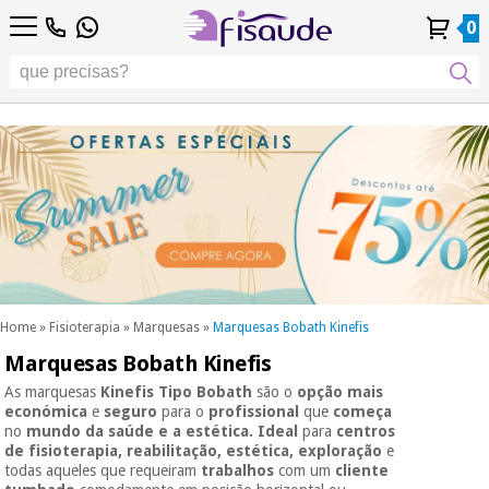
PT
PT
Fisioterapia
Fisioterapia
0
4,8
4,8
4,8
DE
DE
/ 5
/ 5
/ 5
Tecnologias
Tecnologias
ES
ES
Conta
Conta
Histórico de
Histórico de
Distribuidores
Distribuidores
Diferenciais
FR
FR
Pessoal
Pessoal
Encomendas
Encomendas
Diferenciais
Podología
IT
IT
Podología
EU
EU
Estética,
dermocosmética
Fisaude
Estética,
e medicina
Fisaude
Ocasião
dermocosmética
estética
Ocasião
e medicina
estética
Wellness,
SUMMER
qualidade
SALE
de vida e
SUMMER
Wellness,
cuidado
SALE
qualidade
corporal
Home
»
Fisioterapia
»
Marquesas
»
Marquesas Bobath Kinefis
de vida e
Marquesas Bobath Kinefis
Os
cuidado
Odontología
nossos
corporal
As marquesas
Kinefis Tipo Bobath
são o
opção mais
produtos
económica
e
seguro
para o
profissional
que
começa
Os
Kinefis
no
mundo da saúde e a estética.
Ideal
para
centros
Material
nossos
de fisioterapia, reabilitação, estética, exploração
e
médico
Odontología
produtos
todas aqueles que requeiram
trabalhos
com um
cliente
sanitário
Kinefis