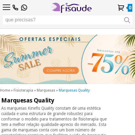
PT
PT
Fisioterapia
Fisioterapia
0
4,8
4,8
4,8
DE
DE
/ 5
/ 5
/ 5
Tecnologias
Tecnologias
ES
ES
Conta
Conta
Histórico de
Histórico de
Distribuidores
Distribuidores
Diferenciais
FR
FR
Pessoal
Pessoal
Encomendas
Encomendas
Diferenciais
Podología
IT
IT
Podología
EU
EU
Estética,
dermocosmética
Fisaude
Estética,
e medicina
Fisaude
Ocasião
dermocosmética
estética
Ocasião
e medicina
estética
Wellness,
SUMMER
qualidade
SALE
de vida e
SUMMER
Wellness,
cuidado
SALE
qualidade
corporal
Home
»
Fisioterapia
»
Marquesas
»
Marquesas Quality
de vida e
Marquesas Quality
Os
cuidado
Odontología
nossos
corporal
As marquesas Kinefis Quality constam de uma estética
produtos
cuidada e uma estrutura de grande robustez para
Os
Kinefis
conformar o modelo para tratamentos de fisioterapia que
Material
nossos
tem a melhor relação qualidade-aprecio do mercado. Esta
médico
Odontología
produtos
gama de marquesas conta com um bom número de
sanitário
Kinefis