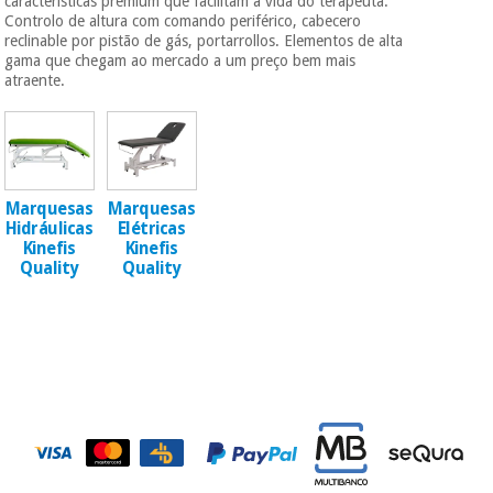
características premium que facilitam a vida do terapeuta:
Novidades
Controlo de altura com comando periférico, cabecero
Material
Medicina
reclinable por pistão de gás, portarrollos. Elementos de alta
médico
tradicional
gama que chegam ao mercado a um preço bem mais
chinesa
atraente.
sanitário
Novidades
Ofertas
Mobiliário
Medicina
clínico
tradicional
Outlet
Ofertas
chinesa
Marquesas
Marquesas
Gabinetes
Hidráulicas
Elétricas
terapêuticos
Kinefis
Kinefis
Fisaude
Mobiliário
Quality
Quality
Outlet
Material de
Tech
clínico
proteção
Academy
essencial
para
Gabinetes
coronavirus
Fisaude
terapêuticos
Fisaude
Tech
Aluguer
Aerobic,
Academy
fitness
Material de
e
proteção
pilates