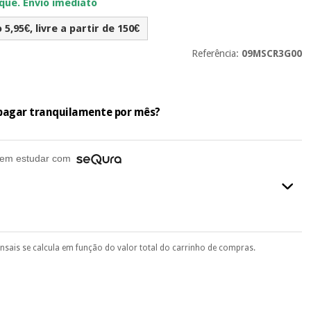
ue. Envio imediato
5,95€, livre a partir de 150€
Referência:
09MSCR3G00
e pagar tranquilamente por mês?
em estudar com
ensais se calcula em função do valor total do carrinho de compras.
final do processo de compra, ao escolher o método de pagamento.
seu documento de identificação, número de telemóvel e
.
 si
porque a SeQura colabora com a Fisaude para que assim seja.