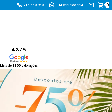
0
215 550 950
+34 611 188 114
4,8 / 5
Mais de
1100
valorações