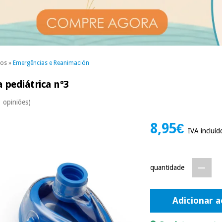
ios
»
Emergências e Reanimación
 pediátrica nº3
3 opiniões)
8,95€
IVA incluíd
quantidade
Adicionar a