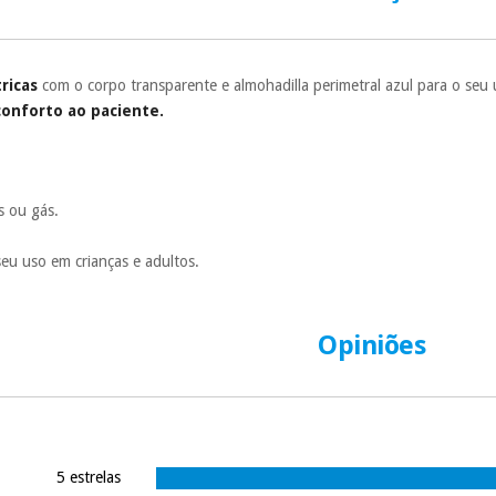
Muito conveni
prestações serão
Sem compromi
ricas
com o corpo transparente e almohadilla perimetral azul para o seu
sem penalizações
onforto ao paciente.
Os seus dados 
incomodaremos pa
as ou gás.
seu uso em crianças e adultos.
Opiniões
5 estrelas