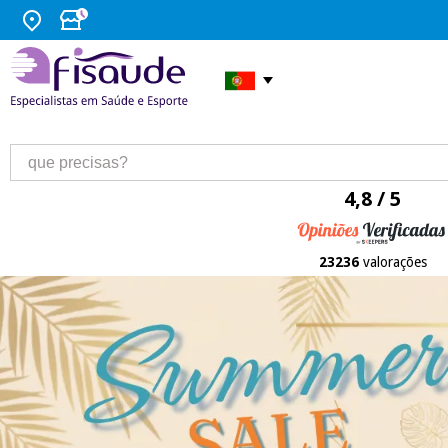
4,8 / 5
23236
valorações