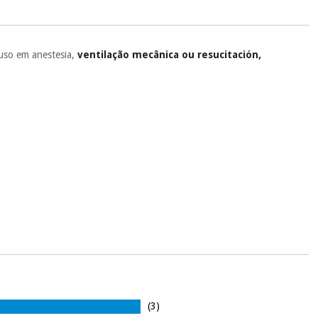
ente
, pois hoje paga apenas 1/3 do valor. As restantes duas
 cobradas no mesmo dia de cada mês.
sso.
Pode adiantar o pagamento total ou parcial quando quiser,
 uso em anestesia,
ventilação mecânica ou resucitación,
 ou truques.
protegidos.
Não vendemos os seus dados a terceiros nem o
ra tentar vender-lhe um crédito pessoal.
(3)