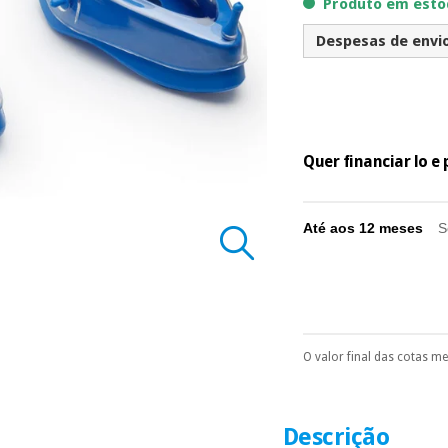
Produto em estoq
Despesas de envio 
Quer financiar lo 
Até aos 12 meses
S
O valor final das cotas m
Pode escolhê-lo no 
Só precisará do 
número de cartão
É gratuito para
Descrição