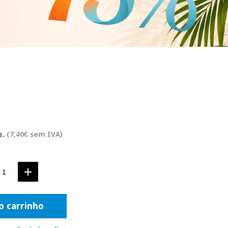
o.
(7,40€ sem IVA)
o carrinho