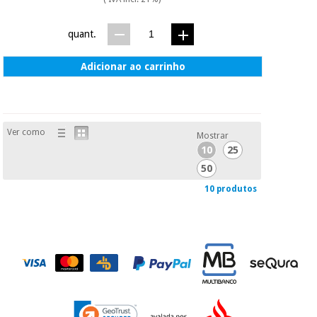
quant.
Adicionar ao carrinho
Ver como
Mostrar
10
25
50
10 produtos