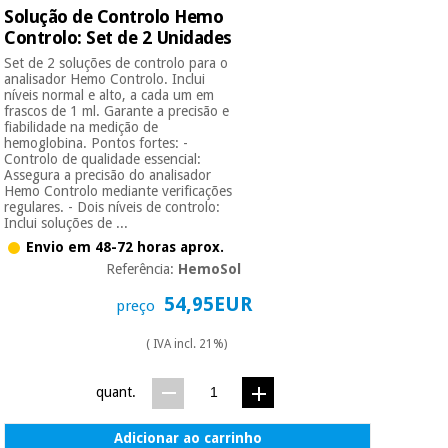
Solução de Controlo Hemo
Controlo: Set de 2 Unidades
Instrumental
Set de 2 soluções de controlo para o
cirúrgico
analisador Hemo Controlo. Inclui
(liquidação)
níveis normal e alto, a cada um em
frascos de 1 ml. Garante a precisão e
fiabilidade na medição de
hemoglobina. Pontos fortes: -
Controlo de qualidade essencial:
Assegura a precisão do analisador
Hemo Controlo mediante verificações
regulares. - Dois níveis de controlo:
Inclui soluções de ...
Envio em 48-72 horas aprox.
Referência:
HemoSol
54,95EUR
preço
( IVA incl. 21%)
quant.
Adicionar ao carrinho