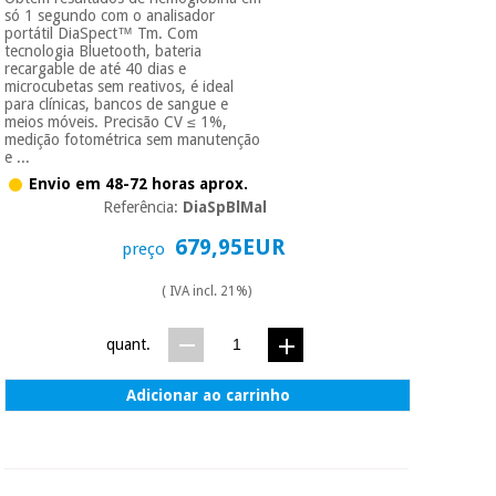
só 1 segundo com o analisador
portátil DiaSpect™ Tm. Com
tecnologia Bluetooth, bateria
recargable de até 40 dias e
microcubetas sem reativos, é ideal
para clínicas, bancos de sangue e
meios móveis. Precisão CV ≤ 1%,
medição fotométrica sem manutenção
e ...
Envio em 48-72 horas aprox.
Referência:
DiaSpBlMal
679,95EUR
preço
( IVA incl. 21%)
quant.
Adicionar ao carrinho