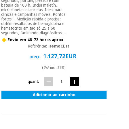
segundos, portátil, preciso e com
bateria de 100 h. Inclui maletín,
microcubetas e lancetas. Ideal para
clínicas e campanhas móveis. Pontos
fortes: - Medição rápida e precisa:
obtém resultados de hemoglobina e
hematocrito em tão só 25 a 60
segundos, facilitando diagnósticos ...
Envio em 48-72 horas aprox.
Referência:
HemoCEst
1.127,72EUR
preço
( IVA incl. 21%)
quant.
Adicionar ao carrinho