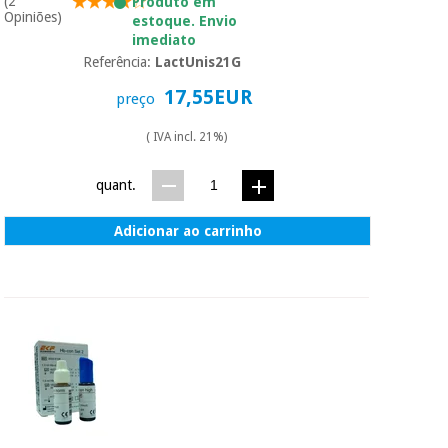
(2
essencial
Produto em
Opiniões)
estoque. Envio
para
Fisaude
Desportos
imediato
coronavirus
Aluguer
e jogos
Referência:
LactUnis21G
17,55EUR
preço
Vestuário
Aerobic,
sanitário
fitness e
( IVA incl. 21%)
pilates
Veterinária
quant.
Desportos
Ortopedia
e jogos
Adicionar ao carrinho
Instrumental
cirúrgico
Vestuário
(liquidação)
sanitário
Veterinária
Ortopedia