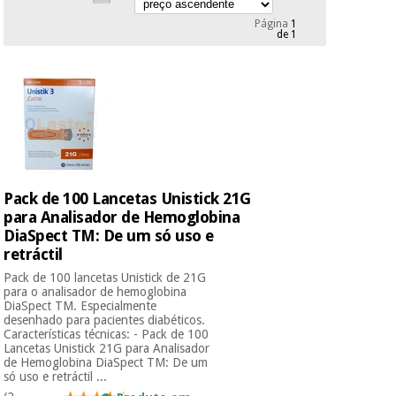
Novidades
Página
1
Material
Medicina
de 1
médico
tradicional
chinesa
sanitário
Novidades
Ofertas
Mobiliário
Medicina
clínico
tradicional
Outlet
Ofertas
chinesa
Gabinetes
terapêuticos
Pack de 100 Lancetas Unistick 21G
Fisaude
Mobiliário
para Analisador de Hemoglobina
Outlet
Material de
Tech
clínico
DiaSpect TM: De um só uso e
proteção
Academy
retráctil
essencial
para
Pack de 100 lancetas Unistick de 21G
Gabinetes
para o analisador de hemoglobina
coronavirus
Fisaude
terapêuticos
DiaSpect TM. Especialmente
Fisaude
desenhado para pacientes diabéticos.
Tech
Aluguer
Características técnicas: - Pack de 100
Aerobic,
Academy
Lancetas Unistick 21G para Analisador
fitness
Material de
de Hemoglobina DiaSpect TM: De um
e
só uso e retráctil ...
proteção
pilates