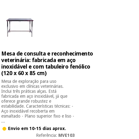
Novidades
Material
Medicina
médico
tradicional
chinesa
sanitário
Novidades
Ofertas
Mobiliário
Medicina
clínico
tradicional
Outlet
Ofertas
Mesa de consulta e reconhecimento
chinesa
Gabinetes
veterinária: fabricada em aço
terapêuticos
inoxidável e com tabuleiro fenólico
(120 x 60 x 85 cm)
Fisaude
Mobiliário
Outlet
Material de
Tech
Mesa de exploração para uso
clínico
proteção
Academy
exclusivo em clínicas veterinárias.
Inclui três práticas alças. Está
essencial
fabricada em aço inoxidável, já que
para
Gabinetes
oferece grande robustez e
coronavirus
estabilidade. Características técnicas: -
Fisaude
terapêuticos
Fisaude
Aço inoxidável recoberta em
Tech
Aluguer
esmaltado - Plano superior fixo e liso -
Aerobic,
Academy
...
fitness
Material de
Envio em 10-15 dias aprox.
e
proteção
pilates
Referência:
MVE103