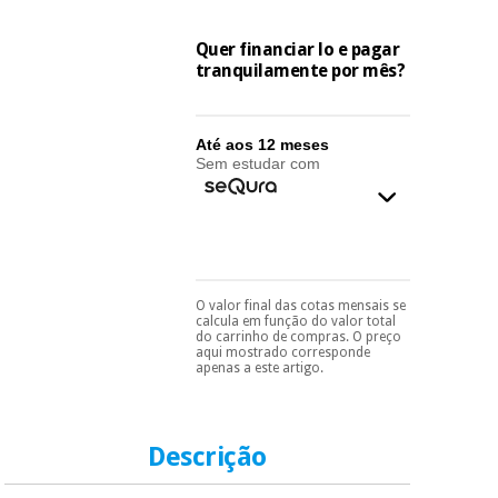
essencial
para
Fisaude
Desportos
Quer financiar lo e pagar
coronavirus
Aluguer
e jogos
tranquilamente por mês?
Vestuário
Aerobic,
sanitário
fitness e
Até aos 12 meses
Sem estudar com
pilates
Veterinária
Desportos
Ortopedia
e jogos
Instrumental
O valor final das cotas mensais se
Pode escolhê-lo no final
calcula em função do valor total
cirúrgico
Vestuário
do processo de compra,
do carrinho de compras. O preço
(liquidação)
ao escolher o método de
sanitário
aqui mostrado corresponde
pagamento.
Só
apenas a este artigo.
precisará do seu
documento de
identificação,
Veterinária
número de
Descrição
telemóvel e número
de cartão.
Ortopedia