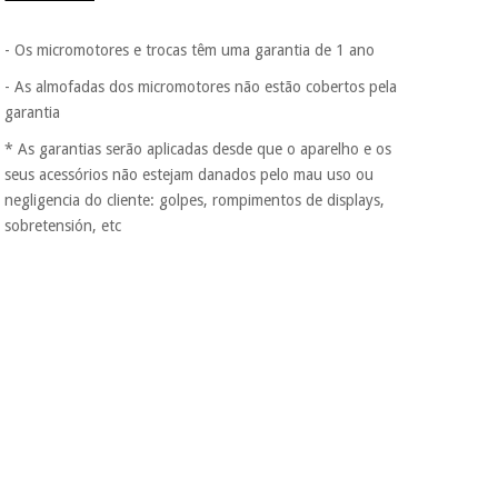
protegidos.
Não
vendemos os seus
dados a terceiros
- Os micromotores e trocas têm uma garantia de 1 ano
nem o
incomodaremos para
- As almofadas dos micromotores não estão cobertos pela
tentar vender-lhe um
garantia
crédito pessoal.
* As garantias serão aplicadas desde que o aparelho e os
seus acessórios não estejam danados pelo mau uso ou
negligencia do cliente: golpes, rompimentos de displays,
sobretensión, etc