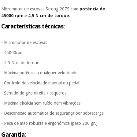
É gratuito para si
Micromotor de escovas Strong 207S com
potência de
porque a SeQura
colabora com a
45000 rpm
.e
4,5 N cm de torque.
Instrumental
Fisaude para que
cirúrgico
Características técnicas:
assim seja.
(liquidação)
Muito
conveniente
, pois
- Micromotor de escovas
hoje paga apenas 1/3
do valor. As restantes
- 45000rpm
duas prestações
- 4.5 Ncm de torque
serão cobradas no
mesmo dia de cada
- Máxima potência a qualquer velocidade
mês.
- Controlo de velocidade manual ou pedal
Sem
compromisso.
- Sentido de giro direita / esquerda
Pode adiantar o
pagamento total ou
- Máxima eficácia sem ruído nem vibrações
parcial quando
quiser, sem
- Desconexão automática de segurança por sobrecarga
penalizações ou
truques.
- Peça de mão robusta e ergonómica (peso 200 gr.)
Os seus dados
Garantia: