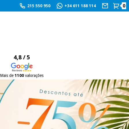
0
215 550 950
+34 611 188 114
4,8 / 5
Mais de
1100
valorações