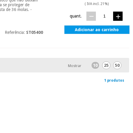
( IVA incl. 21%)
a se proteger de
sta de 36 molas. -
quant.
Adicionar ao carrinho
Referência:
ST05400
10
25
50
Mostrar
1 produtos