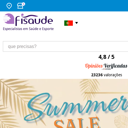
4,8 / 5
23236
valorações