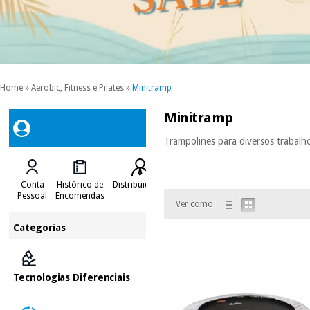
Home
»
Aerobic, Fitness e Pilates
»
Minitramp
Minitramp
Trampolines para diversos trabalho
Conta
Histórico de
Distribuidores
Pessoal
Encomendas
Ver como
Categorias
Tecnologias Diferenciais