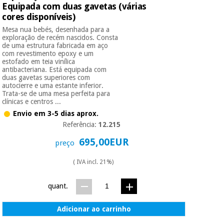
Equipada com duas gavetas (várias
cores disponíveis)
Instrumental
Mesa nua bebés, desenhada para a
cirúrgico
exploração de recém nascidos. Consta
de uma estrutura fabricada em aço
(liquidação)
com revestimento epoxy e um
estofado em teia vinílica
antibacteriana. Está equipada com
duas gavetas superiores com
autocierre e uma estante inferior.
Trata-se de uma mesa perfeita para
clínicas e centros ...
Envio em 3-5 dias aprox.
Referência:
12.215
695,00EUR
preço
( IVA incl. 21%)
quant.
Adicionar ao carrinho