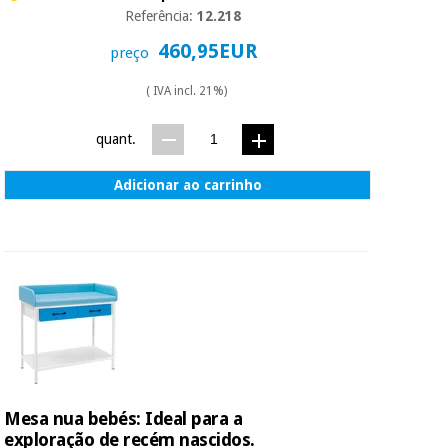
essencial
Referência:
12.218
para
Fisaude
Desportos
coronavirus
460,95EUR
Aluguer
preço
e jogos
( IVA incl. 21%)
Vestuário
Aerobic,
sanitário
fitness e
quant.
pilates
Veterinária
Adicionar ao carrinho
Desportos
Ortopedia
e jogos
Instrumental
cirúrgico
Vestuário
(liquidação)
sanitário
Veterinária
Mesa nua bebés: Ideal para a
exploração de recém nascidos.
Ortopedia