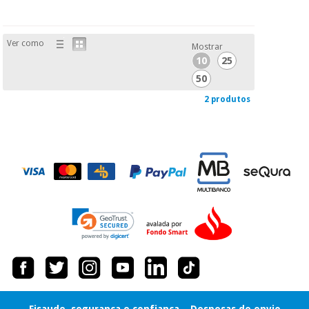
Ver como
Mostrar
10
25
50
2 produtos
Fisaude, segurança e confiança
Despesas de envio