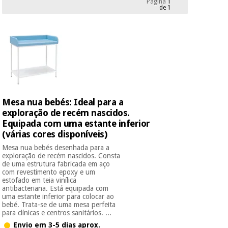
Página
1
Novidades
de 1
Material
Medicina
médico
tradicional
chinesa
sanitário
Novidades
Ofertas
Mobiliário
Medicina
clínico
tradicional
Outlet
Ofertas
chinesa
Gabinetes
Mesa nua bebés: Ideal para a
terapêuticos
exploração de recém nascidos.
Equipada com uma estante inferior
Fisaude
Mobiliário
Outlet
Material de
Tech
(várias cores disponíveis)
clínico
proteção
Academy
Mesa nua bebés desenhada para a
essencial
exploração de recém nascidos. Consta
para
de uma estrutura fabricada em aço
Gabinetes
coronavirus
com revestimento epoxy e um
Fisaude
terapêuticos
Fisaude
estofado em teia vinílica
Tech
antibacteriana. Está equipada com
Aluguer
Aerobic,
uma estante inferior para colocar ao
Academy
fitness
bebé. Trata-se de uma mesa perfeita
Material de
e
para clínicas e centros sanitários. ...
proteção
pilates
Envio em 3-5 dias aprox.