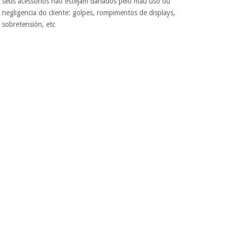
seus acessórios não estejam danados pelo mau uso ou
nem o
negligencia do cliente: golpes, rompimentos de displays,
incomodaremos para
tentar vender-lhe um
sobretensión, etc
crédito pessoal.