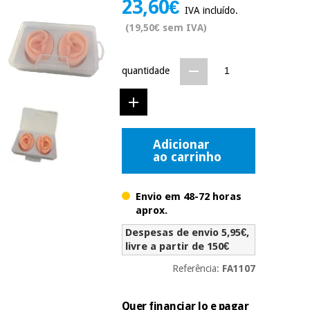
23,60€
Novidades
IVA incluído.
Material
Medicina
(19,50€ sem IVA)
médico
tradicional
chinesa
sanitário
Novidades
Ofertas
quantidade
Mobiliário
Medicina
clínico
tradicional
Outlet
Ofertas
chinesa
Gabinetes
Adicionar
terapêuticos
ao carrinho
Fisaude
Mobiliário
Outlet
Material de
Tech
clínico
proteção
Academy
Envio em 48-72 horas
essencial
aprox.
para
Gabinetes
coronavirus
Despesas de envio 5,95€,
Fisaude
terapêuticos
Fisaude
livre a partir de 150€
Tech
Aluguer
Aerobic,
Academy
Referência:
FA1107
fitness
Material de
e
proteção
pilates
Quer financiar lo e pagar