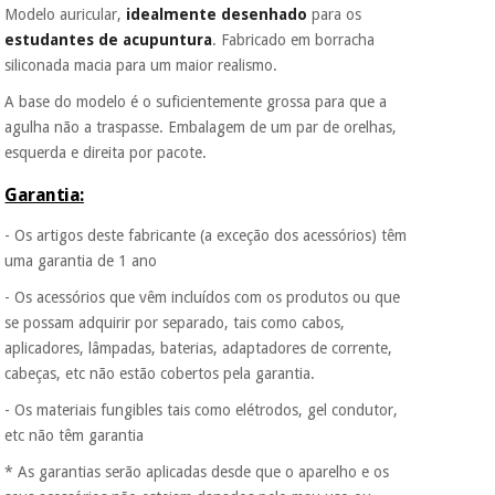
Modelo auricular,
idealmente desenhado
para os
Fisaude para que
assim seja.
estudantes de acupuntura
. Fabricado em borracha
Instrumental
siliconada macia para um maior realismo.
Muito
cirúrgico
conveniente
, pois
A base do modelo é o suficientemente grossa para que a
(liquidação)
hoje paga apenas 1/3
agulha não a traspasse. Embalagem de um par de orelhas,
do valor. As restantes
esquerda e direita por pacote.
duas prestações
serão cobradas no
mesmo dia de cada
Garantia:
mês.
- Os artigos deste fabricante (a exceção dos acessórios) têm
Sem
uma garantia de 1 ano
compromisso.
Pode adiantar o
- Os acessórios que vêm incluídos com os produtos ou que
pagamento total ou
se possam adquirir por separado, tais como cabos,
parcial quando
aplicadores, lâmpadas, baterias, adaptadores de corrente,
quiser, sem
penalizações ou
cabeças, etc não estão cobertos pela garantia.
truques.
- Os materiais fungibles tais como elétrodos, gel condutor,
Os seus dados
etc não têm garantia
protegidos.
Não
vendemos os seus
* As garantias serão aplicadas desde que o aparelho e os
dados a terceiros