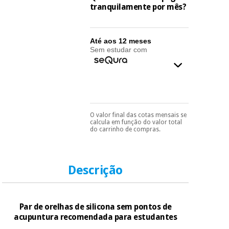
essencial
tranquilamente por mês?
para
Fisaude
Desportos
coronavirus
Aluguer
e jogos
Até aos 12 meses
Sem estudar com
Vestuário
Aerobic,
sanitário
fitness e
pilates
Veterinária
Desportos
Ortopedia
O valor final das cotas mensais se
Pode escolhê-lo no final
e jogos
calcula em função do valor total
do processo de compra,
do carrinho de compras.
ao escolher o método de
Instrumental
pagamento.
Só
cirúrgico
Vestuário
precisará do seu
(liquidação)
documento de
sanitário
identificação,
Descrição
número de
telemóvel e número
de cartão.
Veterinária
Par de orelhas de silicona sem pontos de
É gratuito para si
acupuntura recomendada para estudantes
porque a SeQura
Ortopedia
colabora com a