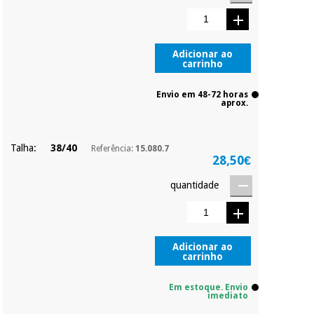
Pode adiantar o
pagamento total ou
parcial quando
Instrumental
quiser, sem
cirúrgico
penalizações ou
Adicionar ao
carrinho
truques.
(liquidação)
Os seus dados
Envio em 48-72 horas
protegidos.
Não
aprox.
vendemos os seus
dados a terceiros
nem o
Talha:
38/40
Referência:
15.080.7
incomodaremos para
28,50€
tentar vender-lhe um
crédito pessoal.
quantidade
Adicionar ao
carrinho
Em estoque. Envio
imediato