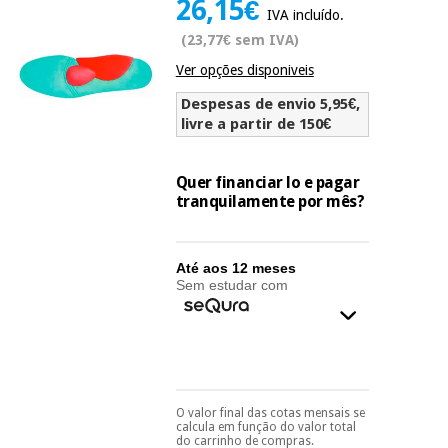
26,15€
Novidades
IVA incluído.
Material
Medicina
(23,77€ sem IVA)
médico
tradicional
Ver opções disponiveis
chinesa
sanitário
Novidades
Ofertas
Despesas de envio 5,95€,
Mobiliário
livre a partir de 150€
Medicina
clínico
tradicional
Outlet
Ofertas
chinesa
Quer financiar lo e pagar
Gabinetes
tranquilamente por mês?
terapêuticos
Fisaude
Mobiliário
Outlet
Material de
Tech
clínico
Até aos 12 meses
proteção
Academy
Sem estudar com
essencial
para
Gabinetes
coronavirus
Fisaude
terapêuticos
Fisaude
Tech
Aluguer
Aerobic,
Academy
fitness
Material de
O valor final das cotas mensais se
e
Pode escolhê-lo no final
calcula em função do valor total
proteção
do processo de compra,
pilates
do carrinho de compras.