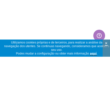
×
Utilizamos cookies próprias e de terceiros, para realizar a análise da
navegação dos utentes. Se continuas navegando, consideramos que aceitas o
seu uso.
Podes mudar a configuração ou obter mais informação
aquí
.