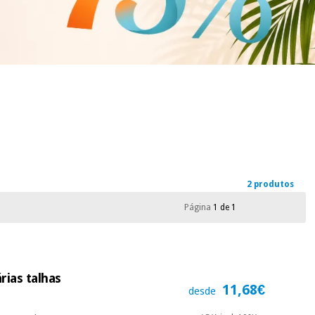
2 produtos
Página
1 de 1
rias talhas
11,68€
desde