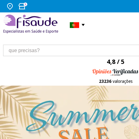
4,8 / 5
23236
valorações