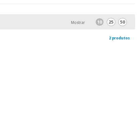
10
25
50
Mostrar
2 produtos