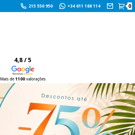
0
215 550 950
+34 611 188 114
4,8 / 5
Mais de
1100
valorações